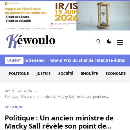
Aller au contenu
Rechercher
Men
Kéwoulo, le premier site d'information et d'investigation d
le face à la Senelec
Grand Prix du chef de l’Etat 61e édition : 
URGENT
POLITIQUE
JUSTICE
SOCIÉTÉ
ENQUÊTE
ECONOMIE
Accueil
A LA UNE
Politique : Un ancien ministre de Macky Sall révèle son point de…
POLITIQUE
Politique : Un ancien ministre de
Macky Sall révèle son point de…