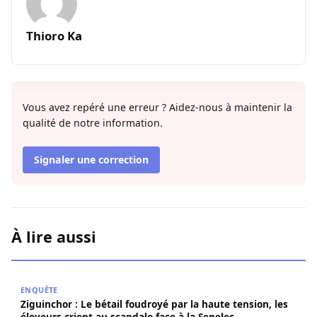
Thioro Ka
Vous avez repéré une erreur ? Aidez-nous à maintenir la
qualité de notre information.
Signaler une correction
À lire aussi
Ziguinchor : Le bétail foudroyé par la haute tension, les é
ENQUÊTE
Ziguinchor : Le bétail foudroyé par la haute tension, les
éleveurs crient au scandale face à la Senelec