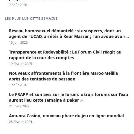
7 août 2026
LES PLUS LUS CETTE SEMAINE
Réseau homosexuel démantelé : six suspects, dont un
agent de l’UCAD, arrêtés à Keur Massar ; l’un avoue avoir
propagé le VIH depuis 2018
16 juin 2026
Transparence et Redevabilité : Le Forum Civil réagit au
rapport de la cour des comptes
19 février 2025
Nouveaux affrontements à la frontière Maroc-Melilla
après des tentatives de passage
1 août 2026
Le FRAPP et son avis sur le forum: « trois forums sur l’eau
auront lieu cette semaine à Dakar »
21 mars 2022
Amunra Casino, nouveau phare du jeu en ligne mondial
28 février 2024