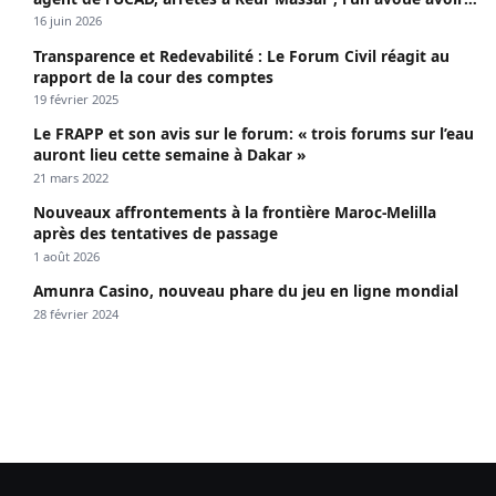
propagé le VIH depuis 2018
16 juin 2026
Transparence et Redevabilité : Le Forum Civil réagit au
rapport de la cour des comptes
19 février 2025
Le FRAPP et son avis sur le forum: « trois forums sur l’eau
auront lieu cette semaine à Dakar »
21 mars 2022
Nouveaux affrontements à la frontière Maroc-Melilla
après des tentatives de passage
1 août 2026
Amunra Casino, nouveau phare du jeu en ligne mondial
28 février 2024