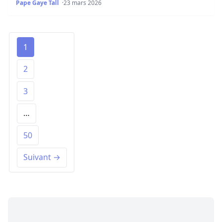
Pape Gaye Tall
23 mars 2026
1
2
3
…
50
Suivant →