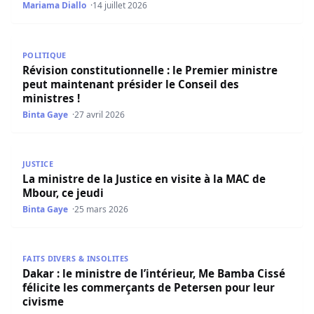
Mariama Diallo
14 juillet 2026
Révision constitutionnelle : le Premier ministre peut main
POLITIQUE
Révision constitutionnelle : le Premier ministre
peut maintenant présider le Conseil des
ministres !
Binta Gaye
27 avril 2026
La ministre de la Justice en visite à la MAC de Mbour, ce je
JUSTICE
La ministre de la Justice en visite à la MAC de
Mbour, ce jeudi
Binta Gaye
25 mars 2026
Dakar : le ministre de l’intérieur, Me Bamba Cissé félici
FAITS DIVERS & INSOLITES
Dakar : le ministre de l’intérieur, Me Bamba Cissé
félicite les commerçants de Petersen pour leur
civisme