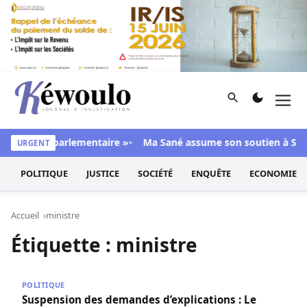
Aller au contenu
Rechercher
Men
Kéwoulo, le premier site d'information et d'investigation d
 majorité parlementaire »
Ma Sané assume son soutien à Sonko 
URGENT
POLITIQUE
JUSTICE
SOCIÉTÉ
ENQUÊTE
ECONOMIE
Accueil
ministre
Étiquette :
ministre
Suspension des demandes d’explications : Le CIAAS magni
POLITIQUE
Suspension des demandes d’explications : Le