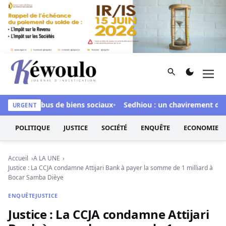
Aller au contenu
Rechercher
Men
Kéwoulo, le premier site d'information et d'investigation d
e pour abus de biens sociaux
Sedhiou : un chavirement de piro
URGENT
POLITIQUE
JUSTICE
SOCIÉTÉ
ENQUÊTE
ECONOMIE
Accueil
A LA UNE
Justice : La CCJA condamne Attijari Bank à payer la somme de 1 milliard à
Bocar Samba Dièye
ENQUÊTE
JUSTICE
Justice : La CCJA condamne Attijari