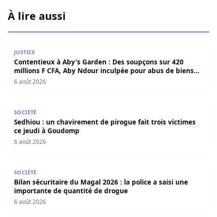
À lire aussi
Contentieux à Aby’s Garden : Des soupçons sur 420 milli
JUSTICE
Contentieux à Aby’s Garden : Des soupçons sur 420
millions F CFA, Aby Ndour inculpée pour abus de biens
sociaux
6 août 2026
Sedhiou : un chavirement de pirogue fait trois victimes 
SOCIÉTÉ
Sedhiou : un chavirement de pirogue fait trois victimes
ce jeudi à Goudomp
6 août 2026
Bilan sécuritaire du Magal 2026 : la police a saisi une i
SOCIÉTÉ
Bilan sécuritaire du Magal 2026 : la police a saisi une
importante de quantité de drogue
6 août 2026