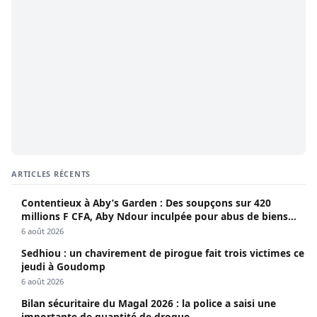
ARTICLES RÉCENTS
Contentieux à Aby’s Garden : Des soupçons sur 420
millions F CFA, Aby Ndour inculpée pour abus de biens
sociaux
6 août 2026
Sedhiou : un chavirement de pirogue fait trois victimes ce
jeudi à Goudomp
6 août 2026
Bilan sécuritaire du Magal 2026 : la police a saisi une
importante de quantité de drogue