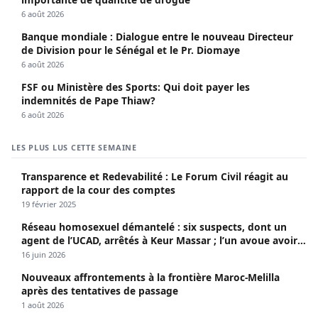
6 août 2026
Banque mondiale : Dialogue entre le nouveau Directeur
de Division pour le Sénégal et le Pr. Diomaye
6 août 2026
FSF ou Ministère des Sports: Qui doit payer les
indemnités de Pape Thiaw?
6 août 2026
LES PLUS LUS CETTE SEMAINE
Transparence et Redevabilité : Le Forum Civil réagit au
rapport de la cour des comptes
19 février 2025
Réseau homosexuel démantelé : six suspects, dont un
agent de l’UCAD, arrêtés à Keur Massar ; l’un avoue avoir
propagé le VIH depuis 2018
16 juin 2026
Nouveaux affrontements à la frontière Maroc-Melilla
après des tentatives de passage
1 août 2026