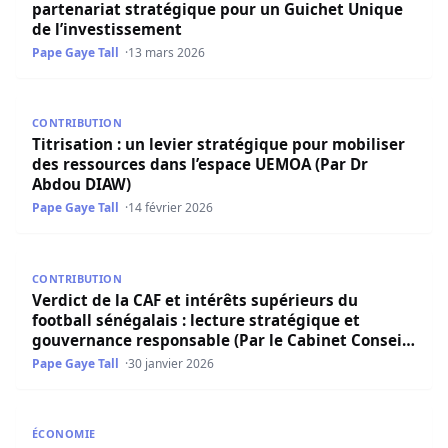
partenariat stratégique pour un Guichet Unique
de l’investissement
Pape Gaye Tall
13 mars 2026
Titrisation : un levier stratégique pour mobiliser des r
CONTRIBUTION
Titrisation : un levier stratégique pour mobiliser
des ressources dans l’espace UEMOA (Par Dr
Abdou DIAW)
Pape Gaye Tall
14 février 2026
Verdict de la CAF et intérêts supérieurs du football séné
CONTRIBUTION
Verdict de la CAF et intérêts supérieurs du
football sénégalais : lecture stratégique et
gouvernance responsable (Par le Cabinet Conseil
SERISE-SARL)
Pape Gaye Tall
30 janvier 2026
Coopération sino-sénégalaise : le Président de l’Assemblé
ÉCONOMIE