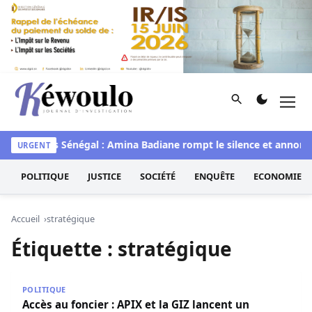
Aller au contenu
Rechercher
Men
Kéwoulo, le premier site d'information et d'investigation d
aye
Miss Sénégal : Amina Badiane rompt le silence et annonce
URGENT
POLITIQUE
JUSTICE
SOCIÉTÉ
ENQUÊTE
ECONOMIE
Accueil
stratégique
Étiquette :
stratégique
Accès au foncier : APIX et la GIZ lancent un partenariat 
POLITIQUE
Accès au foncier : APIX et la GIZ lancent un