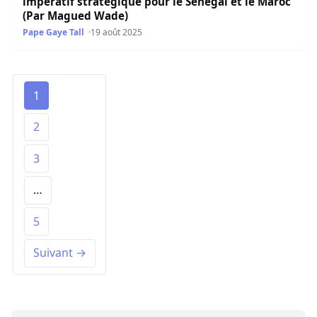
impératif stratégique pour le Sénégal et le Maroc
(Par Magued Wade)
Pape Gaye Tall
19 août 2025
1
2
3
…
5
Suivant →