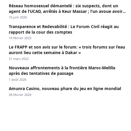
Réseau homosexuel démantelé : six suspects, dont un
agent de l’UCAD, arrêtés à Keur Massar ; l’un avoue avoir
propagé le VIH depuis 2018
16 juin 2026
Transparence et Redevabilité : Le Forum Civil réagit au
rapport de la cour des comptes
19 février 2025
Le FRAPP et son avis sur le forum: « trois forums sur l’eau
auront lieu cette semaine à Dakar »
21 mars 2022
Nouveaux affrontements à la frontière Maroc-Melilla
après des tentatives de passage
1 août 2026
Amunra Casino, nouveau phare du jeu en ligne mondial
28 février 2024