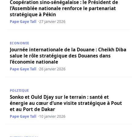
Coopération sino-sénégalaise : le Président de
l’Assemblée nationale renforce le partenariat
stratégique à Pékin
Pape Gaye Tall
27 janvier 2026
Journée internationale de la Douane : Cheikh Diba salue 
ECONOMIE
Journée internationale de la Douane : Cheikh Diba
salue le rôle stratégique des Douanes dans
l’économie nationale
Pape Gaye Tall
26 janvier 2026
Sonko et Ould Djay sur le terrain : santé et énergie au cœ
POLITIQUE
Sonko et Ould Djay sur le terrain : santé et
énergie au cœur d’une visite stratégique à Pout
et au Port de Dakar
Pape Gaye Tall
10 janvier 2026
Digitalisation du Parlement: El Malick Ndiaye clôt un par