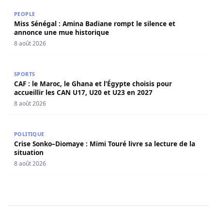
Miss Sénégal : Amina Badiane rompt le silence et annon
PEOPLE
Miss Sénégal : Amina Badiane rompt le silence et
annonce une mue historique
8 août 2026
CAF : le Maroc, le Ghana et l’Égypte choisis pour accueill
SPORTS
CAF : le Maroc, le Ghana et l’Égypte choisis pour
accueillir les CAN U17, U20 et U23 en 2027
8 août 2026
Crise Sonko–Diomaye : Mimi Touré livre sa lecture de la s
POLITIQUE
Crise Sonko–Diomaye : Mimi Touré livre sa lecture de la
situation
8 août 2026