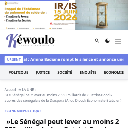
Aller au contenu
Rechercher
Men
Kéwoulo, le premier site d'information et d'investigation d
s Sénégal : Amina Badiane rompt le silence et annonce une mue 
URGENT
POLITIQUE
JUSTICE
SOCIÉTÉ
ENQUÊTE
ECONOMIE
Accueil
A LA UNE
»Le Sénégal peut lever au moins 2 550 milliards de « Patriot-Bond »
auprès des sénégalais de la Diaspora (Aliou Diouck Économiste-Staticien)
ECONOMIE
POLITIQUE
»Le Sénégal peut lever au moins 2