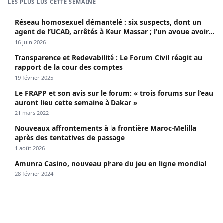
LES PLUS LUS CETTE SEMAINE
Réseau homosexuel démantelé : six suspects, dont un
agent de l’UCAD, arrêtés à Keur Massar ; l’un avoue avoir
propagé le VIH depuis 2018
16 juin 2026
Transparence et Redevabilité : Le Forum Civil réagit au
rapport de la cour des comptes
19 février 2025
Le FRAPP et son avis sur le forum: « trois forums sur l’eau
auront lieu cette semaine à Dakar »
21 mars 2022
Nouveaux affrontements à la frontière Maroc-Melilla
après des tentatives de passage
1 août 2026
Amunra Casino, nouveau phare du jeu en ligne mondial
28 février 2024