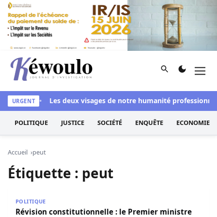
Aller au contenu
Rechercher
Men
Kéwoulo, le premier site d'information et d'investigation d
ssi blanchi
Les deux visages de notre humanité professionnelle
URGENT
POLITIQUE
JUSTICE
SOCIÉTÉ
ENQUÊTE
ECONOMIE
Accueil
peut
Étiquette :
peut
Révision constitutionnelle : le Premier ministre peut main
POLITIQUE
Révision constitutionnelle : le Premier ministre