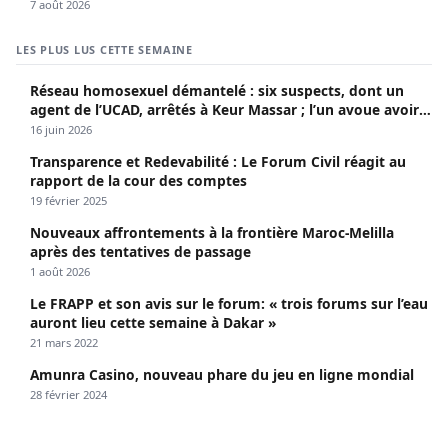
7 août 2026
LES PLUS LUS CETTE SEMAINE
Réseau homosexuel démantelé : six suspects, dont un
agent de l’UCAD, arrêtés à Keur Massar ; l’un avoue avoir
propagé le VIH depuis 2018
16 juin 2026
Transparence et Redevabilité : Le Forum Civil réagit au
rapport de la cour des comptes
19 février 2025
Nouveaux affrontements à la frontière Maroc-Melilla
après des tentatives de passage
1 août 2026
Le FRAPP et son avis sur le forum: « trois forums sur l’eau
auront lieu cette semaine à Dakar »
21 mars 2022
Amunra Casino, nouveau phare du jeu en ligne mondial
28 février 2024