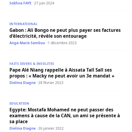
Sokhna FAYE
27 juin 2024
Gabon : Ali Bongo ne peut plus payer ses factures d’élect
INTERNATIONAL
Gabon : Ali Bongo ne peut plus payer ses factures
d’électricité, révèle son entourage
Ange-Marie Sambou
1 décembre 2023
Pape Alé Niang rappelle à Aissata Tall Sall ses propos : 
FAITS DIVERS & INSOLITES
Pape Alé Niang rappelle à Aissata Tall Sall ses
propos : « Macky ne peut avoir un 3e mandat »
Dielma Diagne
28 février 2023
Egypte: Mostafa Mohamed ne peut passer des examens à c
EDUCATION
Egypte: Mostafa Mohamed ne peut passer des
examens à cause de la CAN, un ami se présente à
sa place
Dielma Diagne
26 janvier 2022