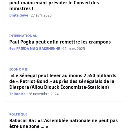
peut maintenant présider le Conseil des
ministres !
Binta Gaye
27 avril 2026
Paul Pogba peut enfin remettre les crampons
INTERNATIONAL
Paul Pogba peut enfin remettre les crampons
Eve FRIEDA NGO BAKENEKHE
12 mars 2025
»Le Sénégal peut lever au moins 2 550 milliards de « Pat
ECONOMIE
»Le Sénégal peut lever au moins 2 550 milliards
de « Patriot-Bond » auprès des sénégalais de la
Diaspora (Aliou Diouck Économiste-Staticien)
Thioro Ka
26 novembre 2024
Babacar Ba : « L’Assemblée nationale ne peut pas être un
POLITIQUE
Babacar Ba : « L’Assemblée nationale ne peut pas
être une zone … «