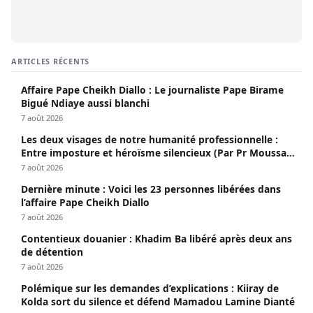
ARTICLES RÉCENTS
Affaire Pape Cheikh Diallo : Le journaliste Pape Birame
Bigué Ndiaye aussi blanchi
7 août 2026
Les deux visages de notre humanité professionnelle :
Entre imposture et héroïsme silencieux (Par Pr Moussa
Seydi)
7 août 2026
Dernière minute : Voici les 23 personnes libérées dans
l’affaire Pape Cheikh Diallo
7 août 2026
Contentieux douanier : Khadim Ba libéré après deux ans
de détention
7 août 2026
Polémique sur les demandes d’explications : Kiiray de
Kolda sort du silence et défend Mamadou Lamine Dianté