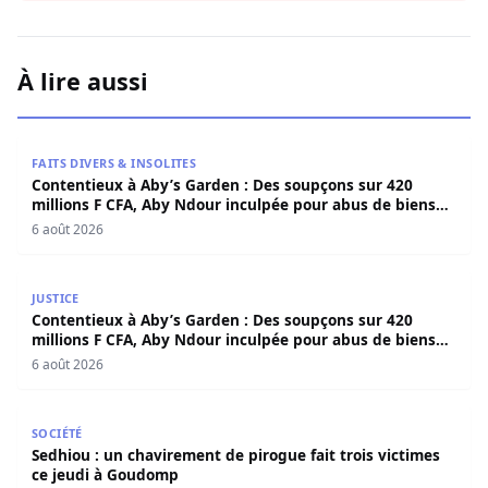
À lire aussi
Contentieux à Aby’s Garden : Des soupçons sur 420 milli
FAITS DIVERS & INSOLITES
Contentieux à Aby’s Garden : Des soupçons sur 420
millions F CFA, Aby Ndour inculpée pour abus de biens
sociaux
6 août 2026
Contentieux à Aby’s Garden : Des soupçons sur 420 milli
JUSTICE
Contentieux à Aby’s Garden : Des soupçons sur 420
millions F CFA, Aby Ndour inculpée pour abus de biens
sociaux
6 août 2026
Sedhiou : un chavirement de pirogue fait trois victimes 
SOCIÉTÉ
Sedhiou : un chavirement de pirogue fait trois victimes
ce jeudi à Goudomp