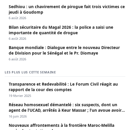
Sedhiou : un chavirement de pirogue fait trois victimes ce
jeudi à Goudomp
6 août 2026
Bilan sécuritaire du Magal 2026 : la police a saisi une
importante de quantité de drogue
6 août 2026
Banque mondiale : Dialogue entre le nouveau Directeur
de Division pour le Sénégal et le Pr. Diomaye
6 août 2026
LES PLUS LUS CETTE SEMAINE
Transparence et Redevabilité : Le Forum Civil réagit au
rapport de la cour des comptes
19 février 2025
Réseau homosexuel démantelé : six suspects, dont un
agent de l’UCAD, arrêtés à Keur Massar ; l’un avoue avoir
propagé le VIH depuis 2018
16 juin 2026
Nouveaux affrontements à la frontière Maroc-Melilla