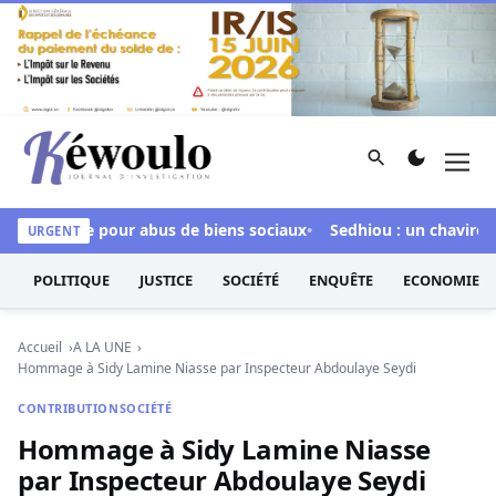
Aller au contenu
Rechercher
Men
Kéwoulo, le premier site d'information et d'investigation d
 inculpée pour abus de biens sociaux
Sedhiou : un chavirement
URGENT
POLITIQUE
JUSTICE
SOCIÉTÉ
ENQUÊTE
ECONOMIE
Accueil
A LA UNE
Hommage à Sidy Lamine Niasse par Inspecteur Abdoulaye Seydi
CONTRIBUTION
SOCIÉTÉ
Hommage à Sidy Lamine Niasse
par Inspecteur Abdoulaye Seydi