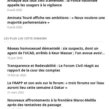
Arnaque aux faux SMS d’amendes : la Police nationale
appelle les usagers à la vigilance
8 août 2026
Aminata Touré affiche ses ambitions : « Nous voulons une
majorité parlementaire »
8 août 2026
LES PLUS LUS CETTE SEMAINE
Réseau homosexuel démantelé : six suspects, dont un
agent de l’UCAD, arrêtés à Keur Massar ; l’un avoue avoir
propagé le VIH depuis 2018
16 juin 2026
Transparence et Redevabilité : Le Forum Civil réagit au
rapport de la cour des comptes
19 février 2025
Le FRAPP et son avis sur le forum: « trois forums sur l’eau
auront lieu cette semaine à Dakar »
21 mars 2022
Nouveaux affrontements à la frontière Maroc-Melilla
après des tentatives de passage