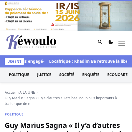
Aller au contenu
Rechercher
Men
Kéwoulo, le premier site d'information et d'investigation d
le processus engagé
Locafrique : Khadim Ba retrouve la liberté
URGENT
POLITIQUE
JUSTICE
SOCIÉTÉ
ENQUÊTE
ECONOMIE
Accueil
A LA UNE
Guy Marius Sagna « Il y’a d’autres sujets beaucoup plus importants à
traiter que de »
POLITIQUE
Guy Marius Sagna « Il y’a d’autres