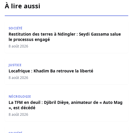
À lire aussi
Restitution des terres à Ndingler : Seydi Gassama salue 
SOCIÉTÉ
Restitution des terres à Ndingler : Seydi Gassama salue
le processus engagé
8 août 2026
Locafrique : Khadim Ba retrouve la liberté
JUSTICE
Locafrique : Khadim Ba retrouve la liberté
8 août 2026
La TFM en deuil : Djibril Dièye, animateur de « Auto Mag »
NÉCROLOGIE
La TFM en deuil : Djibril Dièye, animateur de « Auto Mag
», est décédé
8 août 2026
Arnaque aux faux SMS d’amendes : la Police nationale appe