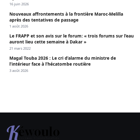
propagé le VIH depuis 2018
16 juin 2026
Nouveaux affrontements à la frontière Maroc-Melilla
après des tentatives de passage
1 août 2026
Le FRAPP et son avis sur le forum: « trois forums sur l’eau
auront lieu cette semaine à Dakar »
21 mars 2022
Magal Touba 2026 : Le cri d’alarme du ministre de
l’intérieur face à l’hécatombe routière
3 août 2026