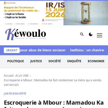
Aller au contenu
Rechercher
Men
Kéwoulo, le premier site d'information et d'investigation d
inculpée pour abus de biens sociaux
Sedhiou : un chavirement 
URGENT
POLITIQUE
JUSTICE
SOCIÉTÉ
ENQUÊTE
ECONOMIE
Accueil
A LA UNE
Escroquerie à Mbour : Mamadou Ka fait condamner sa mère qui a vendu
son terrain
JUSTICE
SOCIÉTÉ
Escroquerie à Mbour : Mamadou Ka