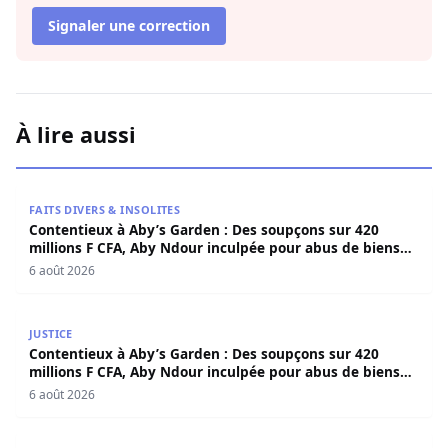
Signaler une correction
À lire aussi
Contentieux à Aby’s Garden : Des soupçons sur 420 milli
FAITS DIVERS & INSOLITES
Contentieux à Aby’s Garden : Des soupçons sur 420
millions F CFA, Aby Ndour inculpée pour abus de biens
sociaux
6 août 2026
Contentieux à Aby’s Garden : Des soupçons sur 420 milli
JUSTICE
Contentieux à Aby’s Garden : Des soupçons sur 420
millions F CFA, Aby Ndour inculpée pour abus de biens
sociaux
6 août 2026
Sedhiou : un chavirement de pirogue fait trois victimes 