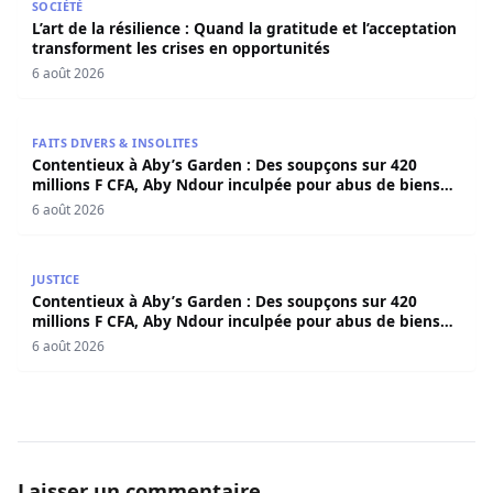
SOCIÉTÉ
L’art de la résilience : Quand la gratitude et l’acceptation
transforment les crises en opportunités
6 août 2026
Contentieux à Aby’s Garden : Des soupçons sur 420 milli
FAITS DIVERS & INSOLITES
Contentieux à Aby’s Garden : Des soupçons sur 420
millions F CFA, Aby Ndour inculpée pour abus de biens
sociaux
6 août 2026
Contentieux à Aby’s Garden : Des soupçons sur 420 milli
JUSTICE
Contentieux à Aby’s Garden : Des soupçons sur 420
millions F CFA, Aby Ndour inculpée pour abus de biens
sociaux
6 août 2026
Laisser un commentaire