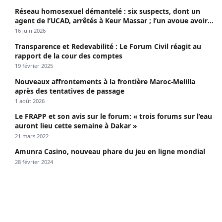
Réseau homosexuel démantelé : six suspects, dont un
agent de l’UCAD, arrêtés à Keur Massar ; l’un avoue avoir
propagé le VIH depuis 2018
16 juin 2026
Transparence et Redevabilité : Le Forum Civil réagit au
rapport de la cour des comptes
19 février 2025
Nouveaux affrontements à la frontière Maroc-Melilla
après des tentatives de passage
1 août 2026
Le FRAPP et son avis sur le forum: « trois forums sur l’eau
auront lieu cette semaine à Dakar »
21 mars 2022
Amunra Casino, nouveau phare du jeu en ligne mondial
28 février 2024