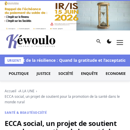
Aller au contenu
Rechercher
Men
Kéwoulo, le premier site d'information et d'investigation d
lle
L’art de la résilience : Quand la gratitude et l’acceptation t
URGENT
POLITIQUE
JUSTICE
SOCIÉTÉ
ENQUÊTE
ECONOMIE
Accueil
A LA UNE
ECCA social, un projet de soutient pour la promotion de la santé dans le
monde rural
SANTÉ & BEAUTÉ
SOCIÉTÉ
ECCA social, un projet de soutient