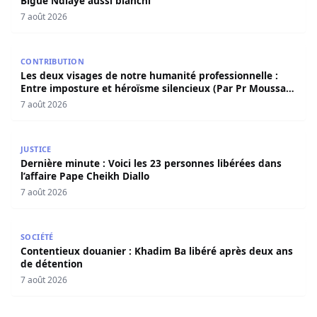
Bigué Ndiaye aussi blanchi
7 août 2026
Les deux visages de notre humanité professionnelle : Ent
CONTRIBUTION
Les deux visages de notre humanité professionnelle :
Entre imposture et héroïsme silencieux (Par Pr Moussa
Seydi)
7 août 2026
Dernière minute : Voici les 23 personnes libérées dans l’a
JUSTICE
Dernière minute : Voici les 23 personnes libérées dans
l’affaire Pape Cheikh Diallo
7 août 2026
Contentieux douanier : Khadim Ba libéré après deux ans 
SOCIÉTÉ
Contentieux douanier : Khadim Ba libéré après deux ans
de détention
7 août 2026