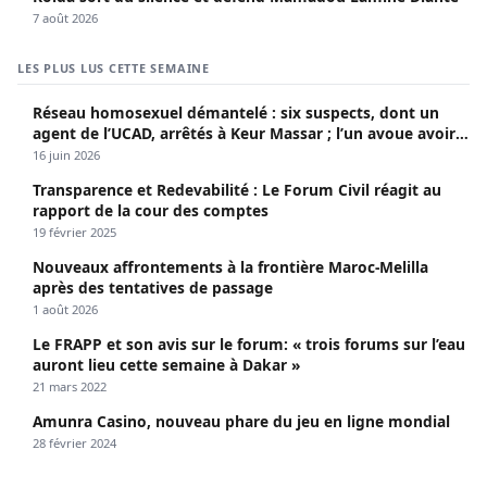
7 août 2026
LES PLUS LUS CETTE SEMAINE
Réseau homosexuel démantelé : six suspects, dont un
agent de l’UCAD, arrêtés à Keur Massar ; l’un avoue avoir
propagé le VIH depuis 2018
16 juin 2026
Transparence et Redevabilité : Le Forum Civil réagit au
rapport de la cour des comptes
19 février 2025
Nouveaux affrontements à la frontière Maroc-Melilla
après des tentatives de passage
1 août 2026
Le FRAPP et son avis sur le forum: « trois forums sur l’eau
auront lieu cette semaine à Dakar »
21 mars 2022
Amunra Casino, nouveau phare du jeu en ligne mondial
28 février 2024