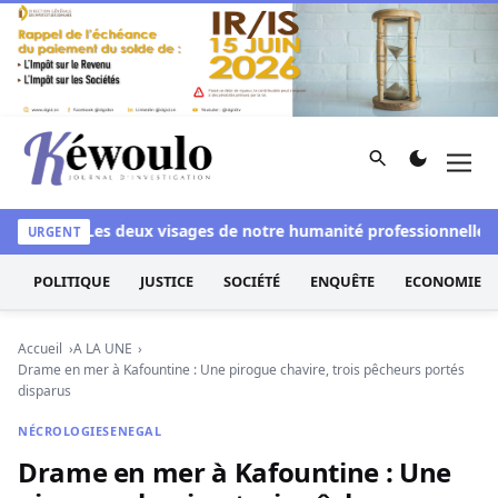
Aller au contenu
Rechercher
Men
Kéwoulo, le premier site d'information et d'investigation d
anchi
Les deux visages de notre humanité professionnelle : En
URGENT
POLITIQUE
JUSTICE
SOCIÉTÉ
ENQUÊTE
ECONOMIE
Accueil
A LA UNE
Drame en mer à Kafountine : Une pirogue chavire, trois pêcheurs portés
disparus
NÉCROLOGIE
SENEGAL
Drame en mer à Kafountine : Une