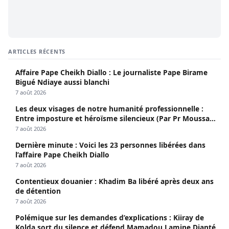
ARTICLES RÉCENTS
Affaire Pape Cheikh Diallo : Le journaliste Pape Birame
Bigué Ndiaye aussi blanchi
7 août 2026
Les deux visages de notre humanité professionnelle :
Entre imposture et héroïsme silencieux (Par Pr Moussa
Seydi)
7 août 2026
Dernière minute : Voici les 23 personnes libérées dans
l’affaire Pape Cheikh Diallo
7 août 2026
Contentieux douanier : Khadim Ba libéré après deux ans
de détention
7 août 2026
Polémique sur les demandes d’explications : Kiiray de
Kolda sort du silence et défend Mamadou Lamine Dianté