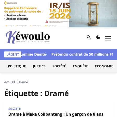
Aller au contenu
Rechercher
Men
Kéwoulo, le premier site d'information et d'investigation d
d Mamadou Lamine Dianté
Prétendu contrat de 50 millions FCFA :
URGENT
POLITIQUE
JUSTICE
SOCIÉTÉ
ENQUÊTE
ECONOMIE
Accueil
Dramé
Étiquette :
Dramé
Drame à Maka Colibantang : Un garçon de 8 ans meurt n
SOCIÉTÉ
Drame à Maka Colibantang : Un garçon de 8 ans