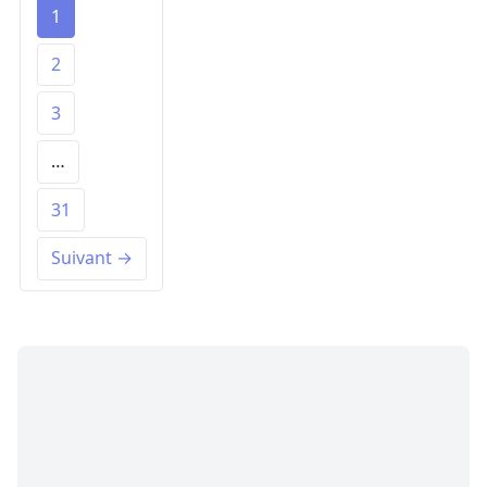
1
2
3
…
31
Suivant →