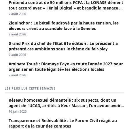
Prétendu contrat de 50 millions FCFA : la LONASE dément
tout accord avec « Fénial Digital » et brandit la menace de
poursuites
7 août 2026
Ziguinchor : Le bétail foudroyé par la haute tension, les
éleveurs crient au scandale face à la Senelec
7 août 2026
Grand Prix du chef de l’Etat 61e édition : Le président a
présenté ces ambitions sous le thème du fair-play
7 août 2026
Aminata Touré : Diomaye Faye «a toute l’année 2027 pour
organiser en toute légalité» les élections locales
7 août 2026
LES PLUS LUS CETTE SEMAINE
Réseau homosexuel démantelé : six suspects, dont un
agent de l’UCAD, arrêtés à Keur Massar ; l’un avoue avoir
propagé le VIH depuis 2018
16 juin 2026
Transparence et Redevabilité : Le Forum Civil réagit au
rapport de la cour des comptes