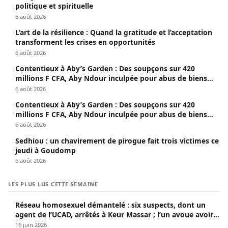
politique et spirituelle
6 août 2026
L’art de la résilience : Quand la gratitude et l’acceptation
transforment les crises en opportunités
6 août 2026
Contentieux à Aby’s Garden : Des soupçons sur 420
millions F CFA, Aby Ndour inculpée pour abus de biens
sociaux
6 août 2026
Contentieux à Aby’s Garden : Des soupçons sur 420
millions F CFA, Aby Ndour inculpée pour abus de biens
sociaux
6 août 2026
Sedhiou : un chavirement de pirogue fait trois victimes ce
jeudi à Goudomp
6 août 2026
LES PLUS LUS CETTE SEMAINE
Réseau homosexuel démantelé : six suspects, dont un
agent de l’UCAD, arrêtés à Keur Massar ; l’un avoue avoir
propagé le VIH depuis 2018
16 juin 2026