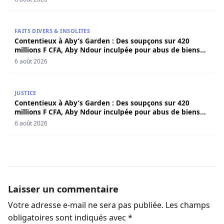
Contentieux à Aby’s Garden : Des soupçons sur 420 milli
FAITS DIVERS & INSOLITES
Contentieux à Aby’s Garden : Des soupçons sur 420
millions F CFA, Aby Ndour inculpée pour abus de biens
sociaux
6 août 2026
Contentieux à Aby’s Garden : Des soupçons sur 420 milli
JUSTICE
Contentieux à Aby’s Garden : Des soupçons sur 420
millions F CFA, Aby Ndour inculpée pour abus de biens
sociaux
6 août 2026
Laisser un commentaire
Votre adresse e-mail ne sera pas publiée.
Les champs
obligatoires sont indiqués avec
*