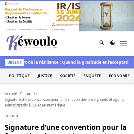
Aller au contenu
Rechercher
Men
Kéwoulo, le premier site d'information et d'investigation d
lle
L’art de la résilience : Quand la gratitude et l’acceptation t
URGENT
POLITIQUE
JUSTICE
SOCIÉTÉ
ENQUÊTE
ECONOMIE
Accueil
Featured
Signature d’une convention pour la formation des enseignants et agents
administratifs à l’IA et au numérique
SOCIÉTÉ
Signature d’une convention pour la