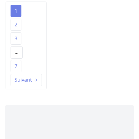
1
2
3
…
7
Suivant →