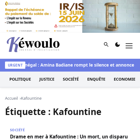
Aller au contenu
Rechercher
Men
Kéwoulo, le premier site d'information et d'investigation d
Miss Sénégal : Amina Badiane rompt le silence et annonce un
URGENT
POLITIQUE
JUSTICE
SOCIÉTÉ
ENQUÊTE
ECONOMIE
Accueil
Kafountine
Étiquette :
Kafountine
Drame en mer à Kafountine : Un mort, un disparu et deu
SOCIÉTÉ
Drame en mer à Kafountine : Un mort, un disparu