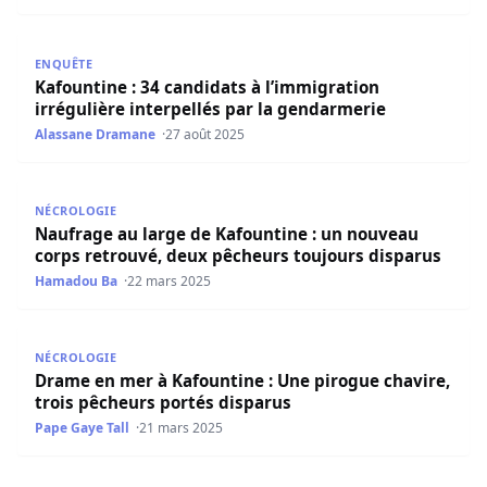
Kafountine : 34 candidats à l’immigration irrégulière int
ENQUÊTE
Kafountine : 34 candidats à l’immigration
irrégulière interpellés par la gendarmerie
Alassane Dramane
27 août 2025
Naufrage au large de Kafountine : un nouveau corps ret
NÉCROLOGIE
Naufrage au large de Kafountine : un nouveau
corps retrouvé, deux pêcheurs toujours disparus
Hamadou Ba
22 mars 2025
Drame en mer à Kafountine : Une pirogue chavire, trois 
NÉCROLOGIE
Drame en mer à Kafountine : Une pirogue chavire,
trois pêcheurs portés disparus
Pape Gaye Tall
21 mars 2025