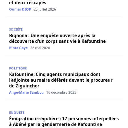
et deux rescapés
Oumar DIOP
25 juillet 2026
Bignona : Une enquête ouverte après la découverte d’un 
SOCIÉTÉ
Bignona : Une enquête ouverte après la
découverte d’un corps sans vie à Kafountine
Binta Gaye
26 mai 2026
Kafountine: Cinq agents municipaux dont l’adjointe au m
POLITIQUE
Kafountine: Cinq agents municipaux dont
l’adjointe au maire déférés devant le procureur
de Ziguinchor
Ange-Marie Sambou
16 décembre 2025
Émigration irrégulière : 17 personnes interpellées à Abé
ENQUÊTE
Émigration irrégulière : 17 personnes interpellées
à Abéné par la gendarmerie de Kafountine