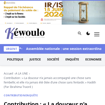
Aller au contenu
Rechercher
Men
Kéwoulo, le premier site d'information et d'investigation d
 Cie**
Assemblée nationale : une session extraordinaire placée
URGENT
POLITIQUE
JUSTICE
SOCIÉTÉ
ENQUÊTE
ECONOMIE
Accueil
A LA UNE
Contribution : « La douceur n’a jamais accompagné une chose sans
l’embellir, et elle n’a jamais été ôtée d’une chose sans l’enlaidir. » Hadith
(Par Ibrahima Traoré )
CONTRIBUTION
ENQUÊTE
Contribution : « La douceur n’a