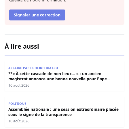
Signaler une correction
À lire aussi
**« À cette cascade de non-lieux… » : un ancien magistr
AFFAIRE PAPE CHEIKH DIALLO
**« À cette cascade de non-lieux… » : un ancien
magistrat annonce une bonne nouvelle pour Pape
Cheikh Diallo et Cie**
10 août 2026
Assemblée nationale : une session extraordinaire placée 
POLITIQUE
Assemblée nationale : une session extraordinaire placée
sous le signe de la transparence
10 août 2026