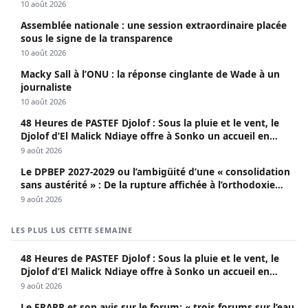
Cie**
10 août 2026
Assemblée nationale : une session extraordinaire placée
sous le signe de la transparence
10 août 2026
Macky Sall à l’ONU : la réponse cinglante de Wade à un
journaliste
10 août 2026
48 Heures de PASTEF Djolof : Sous la pluie et le vent, le
Djolof d’El Malick Ndiaye offre à Sonko un accueil en
apothéose
9 août 2026
Le DPBEP 2027-2029 ou l’ambigüité d’une « consolidation
sans austérité » : De la rupture affichée à l’orthodoxie
budgétaire, une analyse critique de la trajectoire
9 août 2026
économique sénégalaise (Par Dr. Seydina Oumar Seye)
LES PLUS LUS CETTE SEMAINE
48 Heures de PASTEF Djolof : Sous la pluie et le vent, le
Djolof d’El Malick Ndiaye offre à Sonko un accueil en
apothéose
9 août 2026
Le FRAPP et son avis sur le forum: « trois forums sur l’eau