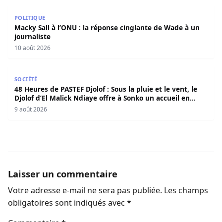
Macky Sall à l’ONU : la réponse cinglante de Wade à un jo
POLITIQUE
Macky Sall à l’ONU : la réponse cinglante de Wade à un
journaliste
10 août 2026
48 Heures de PASTEF Djolof : Sous la pluie et le vent, le 
SOCIÉTÉ
48 Heures de PASTEF Djolof : Sous la pluie et le vent, le
Djolof d’El Malick Ndiaye offre à Sonko un accueil en
apothéose
9 août 2026
Laisser un commentaire
Votre adresse e-mail ne sera pas publiée.
Les champs
obligatoires sont indiqués avec
*