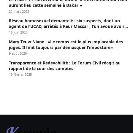
auront lieu cette semaine à Dakar »
21 mars 2022
Réseau homosexuel démantelé : six suspects, dont un
agent de l’UCAD, arrêtés à Keur Massar ; l’un avoue avoir
propagé le VIH depuis 2018
16 juin 2026
Mary Teuw Niane : «Le temps est le plus implacable des
juges. Il finit toujours par démasquer l’imposture»
9 août 2026
Transparence et Redevabilité : Le Forum Civil réagit au
rapport de la cour des comptes
19 février 2025