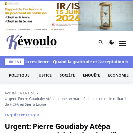
Aller au contenu
Rechercher
Men
Kéwoulo, le premier site d'information et d'investigation d
’art de la résilience : Quand la gratitude et l’acceptation transfo
URGENT
POLITIQUE
JUSTICE
SOCIÉTÉ
ENQUÊTE
ECONOMIE
Accueil
A LA UNE
Urgent: Pierre Goudiaby Atépa gagne un marché de plus de mille milliards
de F CFA en Sierra Léone
ENQUÊTE
POLITIQUE
Urgent: Pierre Goudiaby Atépa