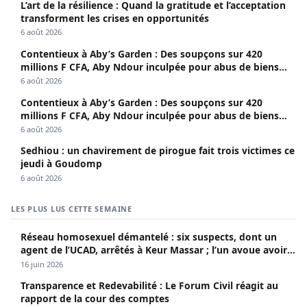
L’art de la résilience : Quand la gratitude et l’acceptation
transforment les crises en opportunités
6 août 2026
Contentieux à Aby’s Garden : Des soupçons sur 420
millions F CFA, Aby Ndour inculpée pour abus de biens
sociaux
6 août 2026
Contentieux à Aby’s Garden : Des soupçons sur 420
millions F CFA, Aby Ndour inculpée pour abus de biens
sociaux
6 août 2026
Sedhiou : un chavirement de pirogue fait trois victimes ce
jeudi à Goudomp
6 août 2026
LES PLUS LUS CETTE SEMAINE
Réseau homosexuel démantelé : six suspects, dont un
agent de l’UCAD, arrêtés à Keur Massar ; l’un avoue avoir
propagé le VIH depuis 2018
16 juin 2026
Transparence et Redevabilité : Le Forum Civil réagit au
rapport de la cour des comptes