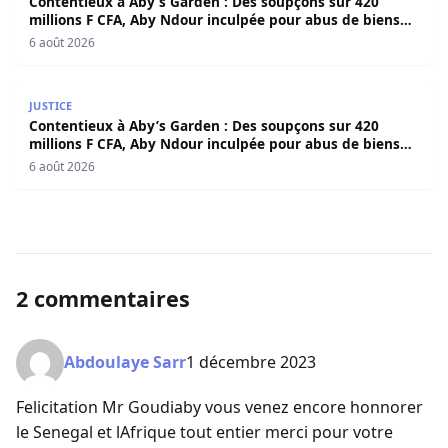
Contentieux à Aby’s Garden : Des soupçons sur 420
millions F CFA, Aby Ndour inculpée pour abus de biens
sociaux
6 août 2026
Contentieux à Aby’s Garden : Des soupçons sur 420 milli
JUSTICE
Contentieux à Aby’s Garden : Des soupçons sur 420
millions F CFA, Aby Ndour inculpée pour abus de biens
sociaux
6 août 2026
2 commentaires
Abdoulaye Sarr
1 décembre 2023
Felicitation Mr Goudiaby vous venez encore honnorer
le Senegal et lAfrique tout entier merci pour votre