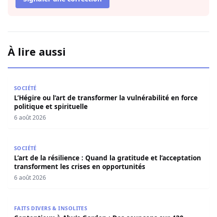
À lire aussi
L’Hégire ou l’art de transformer la vulnérabilité en force po
SOCIÉTÉ
L’Hégire ou l’art de transformer la vulnérabilité en force
politique et spirituelle
6 août 2026
L’art de la résilience : Quand la gratitude et l’acceptatio
SOCIÉTÉ
L’art de la résilience : Quand la gratitude et l’acceptation
transforment les crises en opportunités
6 août 2026
Contentieux à Aby’s Garden : Des soupçons sur 420 milli
FAITS DIVERS & INSOLITES