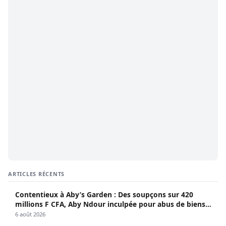
ARTICLES RÉCENTS
Contentieux à Aby’s Garden : Des soupçons sur 420
millions F CFA, Aby Ndour inculpée pour abus de biens
sociaux
6 août 2026