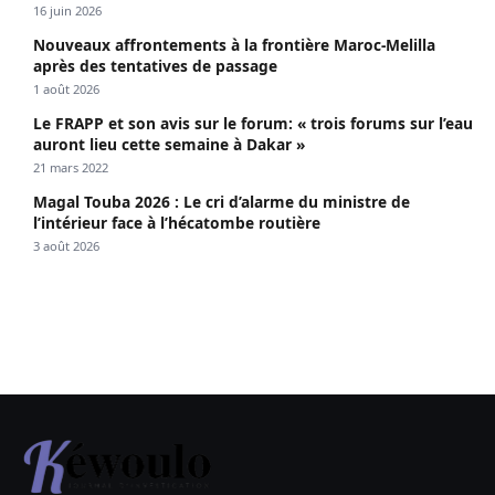
propagé le VIH depuis 2018
16 juin 2026
Nouveaux affrontements à la frontière Maroc-Melilla
après des tentatives de passage
1 août 2026
Le FRAPP et son avis sur le forum: « trois forums sur l’eau
auront lieu cette semaine à Dakar »
21 mars 2022
Magal Touba 2026 : Le cri d’alarme du ministre de
l’intérieur face à l’hécatombe routière
3 août 2026