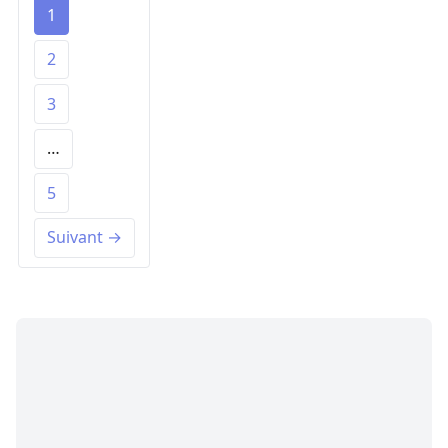
1
2
3
…
5
Suivant →