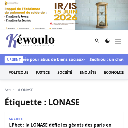
Aller au contenu
Rechercher
Men
Kéwoulo, le premier site d'information et d'investigation d
our inculpée pour abus de biens sociaux
Sedhiou : un chavirem
URGENT
POLITIQUE
JUSTICE
SOCIÉTÉ
ENQUÊTE
ECONOMIE
Accueil
LONASE
Étiquette :
LONASE
LPbet : la LONASE défie les géants des paris en ligne
SOCIÉTÉ
LPbet : la LONASE défie les géants des paris en