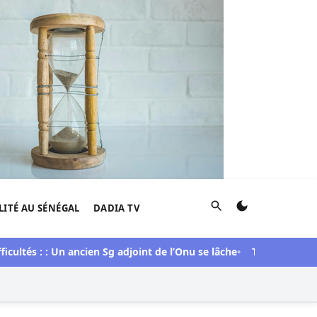
Rechercher
LITÉ AU SÉNÉGAL
DADIA TV
 : : Un ancien Sg adjoint de l’Onu se lâche
Tribunal : Lamignou 