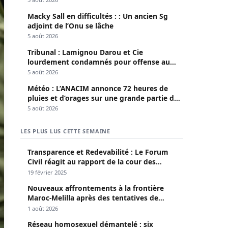
Macky Sall en difficultés : : Un ancien Sg
adjoint de l’Onu se lâche
5 août 2026
Tribunal : Lamignou Darou et Cie
lourdement condamnés pour offense au
chef de l’Etat
5 août 2026
Météo : L’ANACIM annonce 72 heures de
pluies et d’orages sur une grande partie du
pays
5 août 2026
LES PLUS LUS CETTE SEMAINE
Transparence et Redevabilité : Le Forum
Civil réagit au rapport de la cour des
comptes
19 février 2025
Nouveaux affrontements à la frontière
Maroc-Melilla après des tentatives de
passage
1 août 2026
Réseau homosexuel démantelé : six