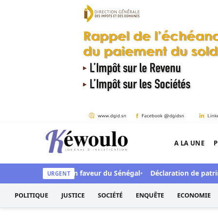
Aller au contenu
A LA UNE
P
Kéwoulo, le premier site d'information et d'inves
ards de FCFA en faveur du Sénégal
Déclaration de patrimoine : 
URGENT
POLITIQUE
JUSTICE
SOCIÉTÉ
ENQUÊTE
ECONOMIE