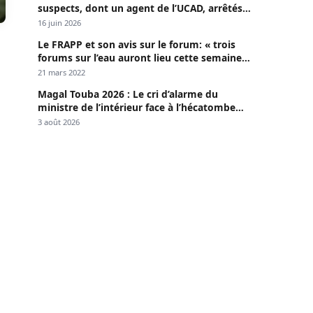
suspects, dont un agent de l’UCAD, arrêtés à
Keur Massar ; l’un avoue avoir propagé le
16 juin 2026
VIH depuis 2018
Le FRAPP et son avis sur le forum: « trois
forums sur l’eau auront lieu cette semaine à
Dakar »
21 mars 2022
Magal Touba 2026 : Le cri d’alarme du
ministre de l’intérieur face à l’hécatombe
routière
3 août 2026