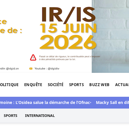
OLITIQUE
ENQUÊTE
SOCIÉTÉ
SPORTS
BUZZ WEB
ACTUA
tigation de l'Afrique.
L’Osidea salue la démarche de l’Ofnac
Macky Sall en difficultés
SPORTS
INTERNATIONAL