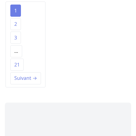
1
2
3
…
21
Suivant →