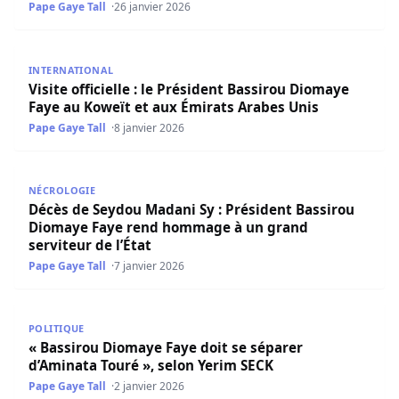
Pape Gaye Tall
26 janvier 2026
Visite officielle : le Président Bassirou Diomaye Faye au 
INTERNATIONAL
Visite officielle : le Président Bassirou Diomaye
Faye au Koweït et aux Émirats Arabes Unis
Pape Gaye Tall
8 janvier 2026
Décès de Seydou Madani Sy : Président Bassirou Diomaye
NÉCROLOGIE
Décès de Seydou Madani Sy : Président Bassirou
Diomaye Faye rend hommage à un grand
serviteur de l’État
Pape Gaye Tall
7 janvier 2026
« Bassirou Diomaye Faye doit se séparer d’Aminata Touré
POLITIQUE
« Bassirou Diomaye Faye doit se séparer
d’Aminata Touré », selon Yerim SECK
Pape Gaye Tall
2 janvier 2026