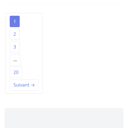
1
2
3
…
20
Suivant →