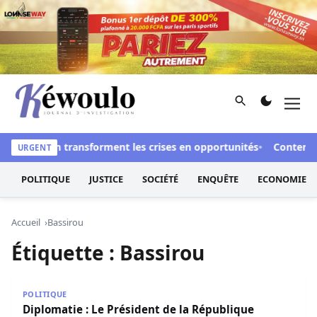
Aller au contenu
Rechercher
Men
Kéwoulo, le premier site d'information et d'investigation d
l’acceptation transforment les crises en opportunités
Contentieu
URGENT
POLITIQUE
JUSTICE
SOCIÉTÉ
ENQUÊTE
ECONOMIE
Accueil
Bassirou
Étiquette :
Bassirou
Diplomatie : Le Président de la République Bassirou Diom
POLITIQUE
Diplomatie : Le Président de la République