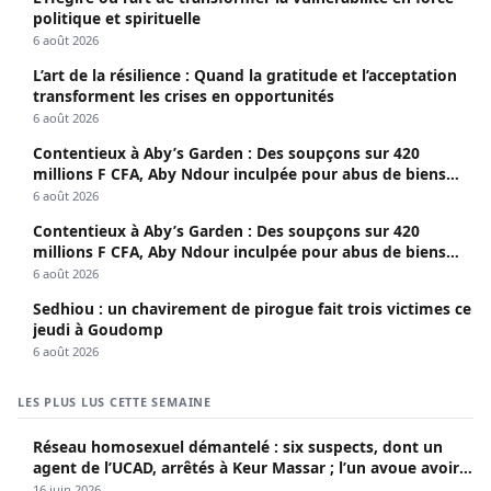
politique et spirituelle
6 août 2026
L’art de la résilience : Quand la gratitude et l’acceptation
transforment les crises en opportunités
6 août 2026
Contentieux à Aby’s Garden : Des soupçons sur 420
millions F CFA, Aby Ndour inculpée pour abus de biens
sociaux
6 août 2026
Contentieux à Aby’s Garden : Des soupçons sur 420
millions F CFA, Aby Ndour inculpée pour abus de biens
sociaux
6 août 2026
Sedhiou : un chavirement de pirogue fait trois victimes ce
jeudi à Goudomp
6 août 2026
LES PLUS LUS CETTE SEMAINE
Réseau homosexuel démantelé : six suspects, dont un
agent de l’UCAD, arrêtés à Keur Massar ; l’un avoue avoir
propagé le VIH depuis 2018
16 juin 2026