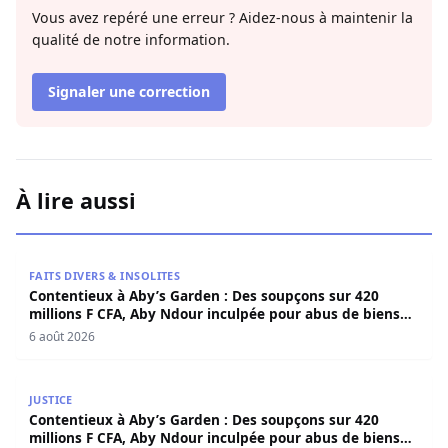
Vous avez repéré une erreur ? Aidez-nous à maintenir la
qualité de notre information.
Signaler une correction
À lire aussi
Contentieux à Aby’s Garden : Des soupçons sur 420 milli
FAITS DIVERS & INSOLITES
Contentieux à Aby’s Garden : Des soupçons sur 420
millions F CFA, Aby Ndour inculpée pour abus de biens
sociaux
6 août 2026
Contentieux à Aby’s Garden : Des soupçons sur 420 milli
JUSTICE
Contentieux à Aby’s Garden : Des soupçons sur 420
millions F CFA, Aby Ndour inculpée pour abus de biens