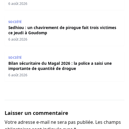
sociaux
6 août 2026
Sedhiou : un chavirement de pirogue fait trois victimes 
SOCIÉTÉ
Sedhiou : un chavirement de pirogue fait trois victimes
ce jeudi à Goudomp
6 août 2026
Bilan sécuritaire du Magal 2026 : la police a saisi une i
SOCIÉTÉ
Bilan sécuritaire du Magal 2026 : la police a saisi une
importante de quantité de drogue
6 août 2026
Laisser un commentaire
Votre adresse e-mail ne sera pas publiée.
Les champs