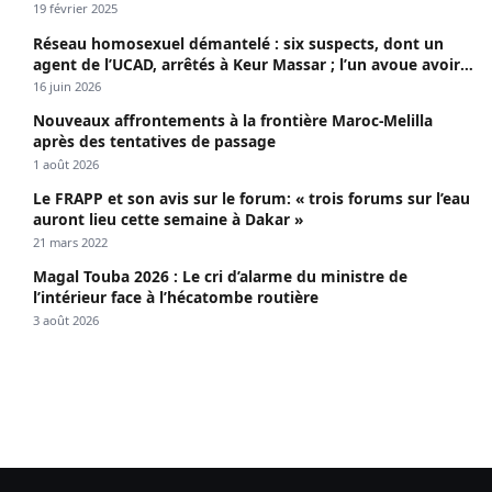
19 février 2025
Réseau homosexuel démantelé : six suspects, dont un
agent de l’UCAD, arrêtés à Keur Massar ; l’un avoue avoir
propagé le VIH depuis 2018
16 juin 2026
Nouveaux affrontements à la frontière Maroc-Melilla
après des tentatives de passage
1 août 2026
Le FRAPP et son avis sur le forum: « trois forums sur l’eau
auront lieu cette semaine à Dakar »
21 mars 2022
Magal Touba 2026 : Le cri d’alarme du ministre de
l’intérieur face à l’hécatombe routière
3 août 2026