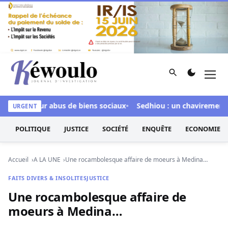
Aller au contenu
Rechercher
Men
Kéwoulo, le premier site d'information et d'investigation d
ulpée pour abus de biens sociaux
Sedhiou : un chavirement de p
URGENT
POLITIQUE
JUSTICE
SOCIÉTÉ
ENQUÊTE
ECONOMIE
Accueil
A LA UNE
Une rocambolesque affaire de moeurs à Medina…
FAITS DIVERS & INSOLITES
JUSTICE
Une rocambolesque affaire de
moeurs à Medina…