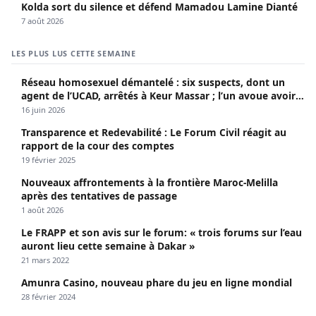
Kolda sort du silence et défend Mamadou Lamine Dianté
7 août 2026
LES PLUS LUS CETTE SEMAINE
Réseau homosexuel démantelé : six suspects, dont un
agent de l’UCAD, arrêtés à Keur Massar ; l’un avoue avoir
propagé le VIH depuis 2018
16 juin 2026
Transparence et Redevabilité : Le Forum Civil réagit au
rapport de la cour des comptes
19 février 2025
Nouveaux affrontements à la frontière Maroc-Melilla
après des tentatives de passage
1 août 2026
Le FRAPP et son avis sur le forum: « trois forums sur l’eau
auront lieu cette semaine à Dakar »
21 mars 2022
Amunra Casino, nouveau phare du jeu en ligne mondial
28 février 2024