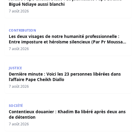
Bigué Ndiaye aussi blanchi
7 août 2026
Les deux visages de notre humanité professionnelle : Ent
CONTRIBUTION
Les deux visages de notre humanité professionnelle :
Entre imposture et héroïsme silencieux (Par Pr Moussa
Seydi)
7 août 2026
Dernière minute : Voici les 23 personnes libérées dans l’a
JUSTICE
Dernière minute : Voici les 23 personnes libérées dans
l’affaire Pape Cheikh Diallo
7 août 2026
Contentieux douanier : Khadim Ba libéré après deux ans 
SOCIÉTÉ
Contentieux douanier : Khadim Ba libéré après deux ans
de détention
7 août 2026