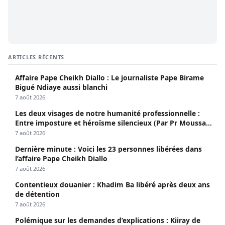
ARTICLES RÉCENTS
Affaire Pape Cheikh Diallo : Le journaliste Pape Birame
Bigué Ndiaye aussi blanchi
7 août 2026
Les deux visages de notre humanité professionnelle :
Entre imposture et héroïsme silencieux (Par Pr Moussa
Seydi)
7 août 2026
Dernière minute : Voici les 23 personnes libérées dans
l’affaire Pape Cheikh Diallo
7 août 2026
Contentieux douanier : Khadim Ba libéré après deux ans
de détention
7 août 2026
Polémique sur les demandes d’explications : Kiiray de