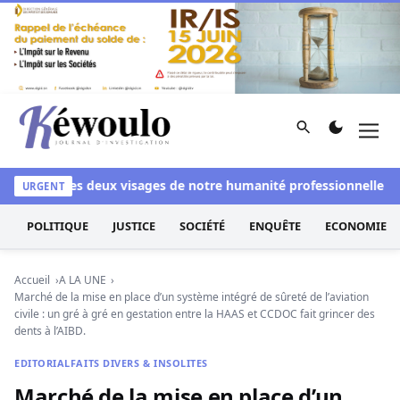
Aller au contenu
Rechercher
Men
Kéwoulo, le premier site d'information et d'investigation d
anchi
Les deux visages de notre humanité professionnelle : Ent
URGENT
POLITIQUE
JUSTICE
SOCIÉTÉ
ENQUÊTE
ECONOMIE
Accueil
A LA UNE
Marché de la mise en place d’un système intégré de sûreté de l’aviation
civile : un gré à gré en gestation entre la HAAS et CCDOC fait grincer des
dents à l’AIBD.
EDITORIAL
FAITS DIVERS & INSOLITES
Marché de la mise en place d’un