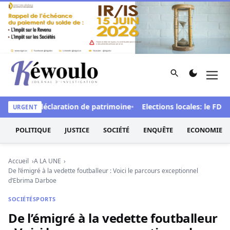
Aller au contenu
Rechercher
Men
Kéwoulo, le premier site d'information et d'investigation d
et de la déclaration de patrimoine
Elections locales: le FDR dén
URGENT
POLITIQUE
JUSTICE
SOCIÉTÉ
ENQUÊTE
ECONOMIE
Accueil
A LA UNE
De l’émigré à la vedette foutballeur : Voici le parcours exceptionnel
d’Ebrima Darboe
SOCIÉTÉ
SPORTS
De l’émigré à la vedette foutballeur