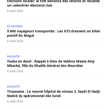
Elections locales: le FDR dénonce des retards et réclame
un calendrier électoral clair
6 août 2026
9.600 voyageurs transportés : Les GTS dressent un bilan 
ÉCONOMIE
9.600 voyageurs transportés : Les GTS dressent un bilan
positif du Magal
6 août 2026
Touba en deuil : Rappel à Dieu de Sokhna Mame Amy Mbac
ENQUÊTE
Touba en deuil : Rappel à Dieu de Sokhna Mame Amy
Mbacké, fille du Khalife Général des Mourides
6 août 2026
Tivaouane : Le nouvel hôpital de niveau 3, Seydi El Hadji 
ENQUÊTE
Tivaouane : Le nouvel hôpital de niveau 3, Seydi El Hadji
Malick Sy opérationnel dès lundi
6 août 2026