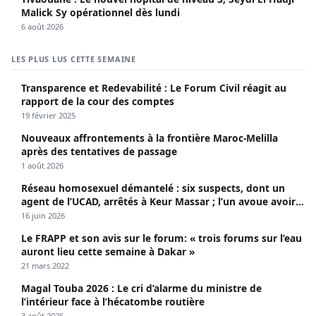
Malick Sy opérationnel dès lundi
6 août 2026
LES PLUS LUS CETTE SEMAINE
Transparence et Redevabilité : Le Forum Civil réagit au
rapport de la cour des comptes
19 février 2025
Nouveaux affrontements à la frontière Maroc-Melilla
après des tentatives de passage
1 août 2026
Réseau homosexuel démantelé : six suspects, dont un
agent de l’UCAD, arrêtés à Keur Massar ; l’un avoue avoir
propagé le VIH depuis 2018
16 juin 2026
Le FRAPP et son avis sur le forum: « trois forums sur l’eau
auront lieu cette semaine à Dakar »
21 mars 2022
Magal Touba 2026 : Le cri d’alarme du ministre de
l’intérieur face à l’hécatombe routière
3 août 2026