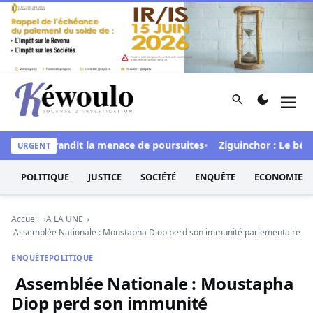
Aller au contenu
Rechercher
Men
Kéwoulo, le premier site d'information et d'investigation d
l » et brandit la menace de poursuites
Ziguinchor : Le bétail f
URGENT
POLITIQUE
JUSTICE
SOCIÉTÉ
ENQUÊTE
ECONOMIE
Accueil
A LA UNE
Assemblée Nationale : Moustapha Diop perd son immunité parlementaire
ENQUÊTE
POLITIQUE
Assemblée Nationale : Moustapha
Diop perd son immunité