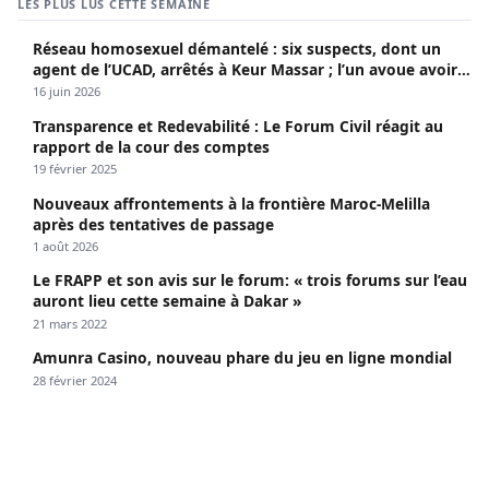
LES PLUS LUS CETTE SEMAINE
Réseau homosexuel démantelé : six suspects, dont un
agent de l’UCAD, arrêtés à Keur Massar ; l’un avoue avoir
propagé le VIH depuis 2018
16 juin 2026
Transparence et Redevabilité : Le Forum Civil réagit au
rapport de la cour des comptes
19 février 2025
Nouveaux affrontements à la frontière Maroc-Melilla
après des tentatives de passage
1 août 2026
Le FRAPP et son avis sur le forum: « trois forums sur l’eau
auront lieu cette semaine à Dakar »
21 mars 2022
Amunra Casino, nouveau phare du jeu en ligne mondial
28 février 2024