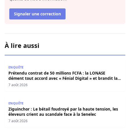
Signaler une correction
À lire aussi
Prétendu contrat de 50 millions FCFA : la LONASE dément t
ENQUÊTE
Prétendu contrat de 50 millions FCFA : la LONASE
dément tout accord avec « Fénial Digital » et brandit la
menace de poursuites
7 août 2026
Ziguinchor : Le bétail foudroyé par la haute tension, les é
ENQUÊTE
Ziguinchor : Le bétail foudroyé par la haute tension, les
éleveurs crient au scandale face à la Senelec
7 août 2026