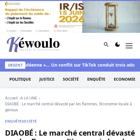
Aller au contenu
Rechercher
Men
Kéwoulo, le premier site d'information et d'investigation d
e », « sidéenne »… Un conflit sur TikTok conduit trois adolescen
URGENT
POLITIQUE
JUSTICE
SOCIÉTÉ
ENQUÊTE
ECONOMIE
Accueil
A LA UNE
DIAOBÉ : Le marché central dévasté par les flammes, l’économie locale à
genoux
ENQUÊTE
SOCIÉTÉ
DIAOBÉ : Le marché central dévasté