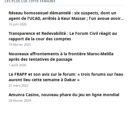
LES PLUS LUS CETTE SEMAINE
Réseau homosexuel démantelé : six suspects, dont un
agent de l’UCAD, arrêtés à Keur Massar ; l’un avoue avoir
propagé le VIH depuis 2018
16 juin 2026
Transparence et Redevabilité : Le Forum Civil réagit au
rapport de la cour des comptes
19 février 2025
Nouveaux affrontements à la frontière Maroc-Melilla
après des tentatives de passage
1 août 2026
Le FRAPP et son avis sur le forum: « trois forums sur l’eau
auront lieu cette semaine à Dakar »
21 mars 2022
Amunra Casino, nouveau phare du jeu en ligne mondial
28 février 2024