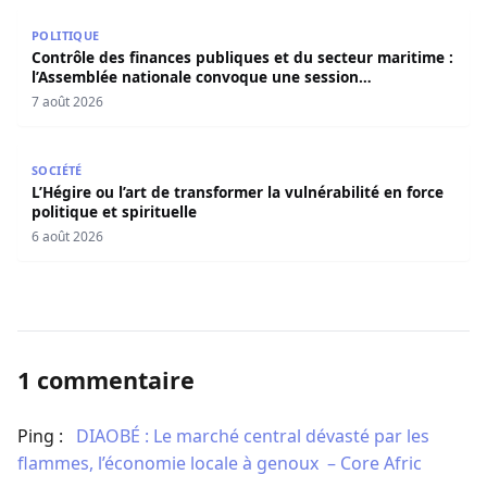
Contrôle des finances publiques et du secteur maritime 
POLITIQUE
Contrôle des finances publiques et du secteur maritime :
l’Assemblée nationale convoque une session
extraordinaire
7 août 2026
L’Hégire ou l’art de transformer la vulnérabilité en force po
SOCIÉTÉ
L’Hégire ou l’art de transformer la vulnérabilité en force
politique et spirituelle
6 août 2026
1 commentaire
Ping :
​DIAOBÉ : Le marché central dévasté par les
flammes, l’économie locale à genoux – Core Afric