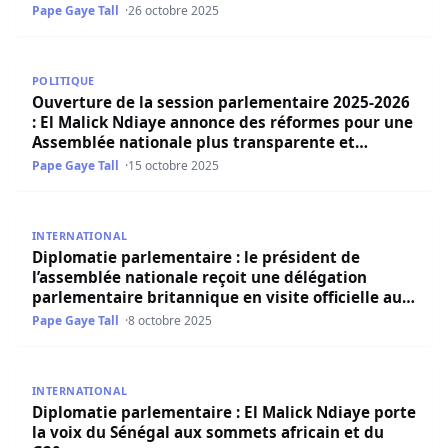
Pape Gaye Tall
26 octobre 2025
Ouverture de la session parlementaire 2025-2026 : El M
POLITIQUE
Ouverture de la session parlementaire 2025-2026
: El Malick Ndiaye annonce des réformes pour une
Assemblée nationale plus transparente et
performante
Pape Gaye Tall
15 octobre 2025
Diplomatie parlementaire : le président de l’assemblée na
INTERNATIONAL
Diplomatie parlementaire : le président de
l’assemblée nationale reçoit une délégation
parlementaire britannique en visite officielle au
Sénégal
Pape Gaye Tall
8 octobre 2025
Diplomatie parlementaire : El Malick Ndiaye porte la voi
INTERNATIONAL
Diplomatie parlementaire : El Malick Ndiaye porte
la voix du Sénégal aux sommets africain et du