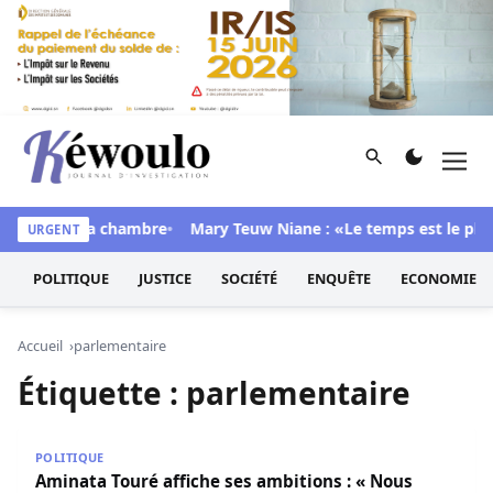
Aller au contenu
Rechercher
Men
Kéwoulo, le premier site d'information et d'investigation d
ouvé dans sa chambre
Mary Teuw Niane : «Le temps est le plus i
URGENT
POLITIQUE
JUSTICE
SOCIÉTÉ
ENQUÊTE
ECONOMIE
Accueil
parlementaire
Étiquette :
parlementaire
Aminata Touré affiche ses ambitions : « Nous voulons un
POLITIQUE
Aminata Touré affiche ses ambitions : « Nous