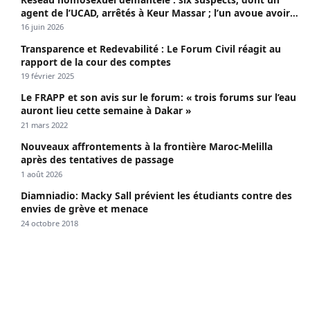
agent de l’UCAD, arrêtés à Keur Massar ; l’un avoue avoir
propagé le VIH depuis 2018
16 juin 2026
Transparence et Redevabilité : Le Forum Civil réagit au
rapport de la cour des comptes
19 février 2025
Le FRAPP et son avis sur le forum: « trois forums sur l’eau
auront lieu cette semaine à Dakar »
21 mars 2022
Nouveaux affrontements à la frontière Maroc-Melilla
après des tentatives de passage
1 août 2026
Diamniadio: Macky Sall prévient les étudiants contre des
envies de grève et menace
24 octobre 2018