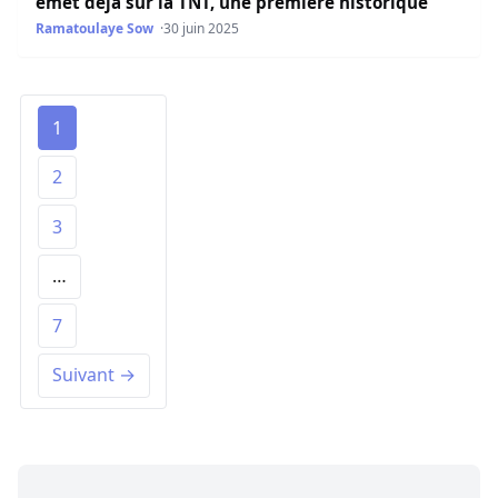
émet déjà sur la TNT, une première historique
Ramatoulaye Sow
30 juin 2025
1
2
3
…
7
Suivant →