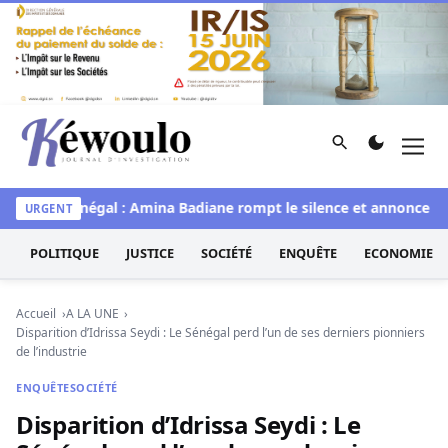
Aller au contenu
Rechercher
Men
Kéwoulo, le premier site d'information et d'investigation d
Miss Sénégal : Amina Badiane rompt le silence et annonce une m
URGENT
POLITIQUE
JUSTICE
SOCIÉTÉ
ENQUÊTE
ECONOMIE
Accueil
A LA UNE
Disparition d’Idrissa Seydi : Le Sénégal perd l’un de ses derniers pionniers
de l’industrie
ENQUÊTE
SOCIÉTÉ
Disparition d’Idrissa Seydi : Le