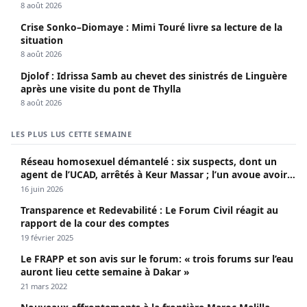
8 août 2026
Crise Sonko–Diomaye : Mimi Touré livre sa lecture de la
situation
8 août 2026
Djolof : Idrissa Samb au chevet des sinistrés de Linguère
après une visite du pont de Thylla
8 août 2026
LES PLUS LUS CETTE SEMAINE
Réseau homosexuel démantelé : six suspects, dont un
agent de l’UCAD, arrêtés à Keur Massar ; l’un avoue avoir
propagé le VIH depuis 2018
16 juin 2026
Transparence et Redevabilité : Le Forum Civil réagit au
rapport de la cour des comptes
19 février 2025
Le FRAPP et son avis sur le forum: « trois forums sur l’eau
auront lieu cette semaine à Dakar »
21 mars 2022