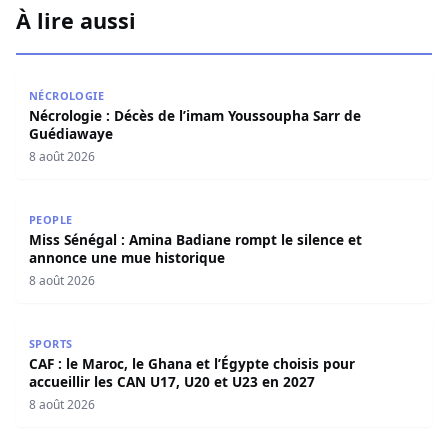
À lire aussi
Nécrologie : Décès de l’imam Youssoupha Sarr de Guédi
NÉCROLOGIE
Nécrologie : Décès de l’imam Youssoupha Sarr de
Guédiawaye
8 août 2026
Miss Sénégal : Amina Badiane rompt le silence et annon
PEOPLE
Miss Sénégal : Amina Badiane rompt le silence et
annonce une mue historique
8 août 2026
CAF : le Maroc, le Ghana et l’Égypte choisis pour accueill
SPORTS
CAF : le Maroc, le Ghana et l’Égypte choisis pour
accueillir les CAN U17, U20 et U23 en 2027
8 août 2026