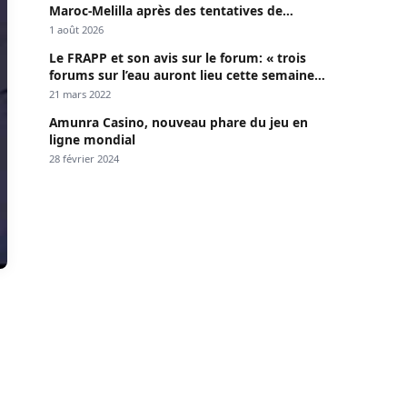
Maroc-Melilla après des tentatives de
passage
1 août 2026
Le FRAPP et son avis sur le forum: « trois
forums sur l’eau auront lieu cette semaine à
Dakar »
21 mars 2022
Amunra Casino, nouveau phare du jeu en
ligne mondial
28 février 2024