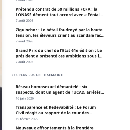
Prétendu contrat de 50 millions FCFA : la
LONASE dément tout accord avec « Fénial
Digital » et brandit la menace de poursuites
7 août 2026
Ziguinchor : Le bétail foudroyé par la haute
tension, les éleveurs crient au scandale face
à la Senelec
7 août 2026
Grand Prix du chef de l’Etat 61e édition : Le
président a présenté ces ambitions sous le
thème du fair-play
7 août 2026
LES PLUS LUS CETTE SEMAINE
Réseau homosexuel démantelé : six
suspects, dont un agent de l’UCAD, arrêtés à
Keur Massar ; l’un avoue avoir propagé le
16 juin 2026
VIH depuis 2018
Transparence et Redevabilité : Le Forum
Civil réagit au rapport de la cour des
comptes
19 février 2025
Nouveaux affrontements à la frontière