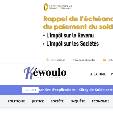
Aller au contenu
A LA UNE
P
Kéwoulo, le premier site d'information et d'inves
ue sur les demandes d'explications : Kiiray de Kolda sort du si
URGENT
POLITIQUE
JUSTICE
SOCIÉTÉ
ENQUÊTE
ECONOMIE