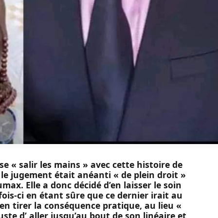
e « salir les mains » avec cette histoire de
e jugement était anéanti « de plein droit »
max. Elle a donc décidé d’en laisser le soin
fois-ci en étant sûre que ce dernier irait au
n tirer la conséquence pratique, au lieu «
 juste d’ aller jusqu’au bout de son linéaire et