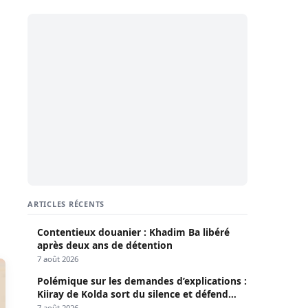
ARTICLES RÉCENTS
Contentieux douanier : Khadim Ba libéré
après deux ans de détention
7 août 2026
Polémique sur les demandes d’explications :
Kiiray de Kolda sort du silence et défend
Mamadou Lamine Dianté
7 août 2026