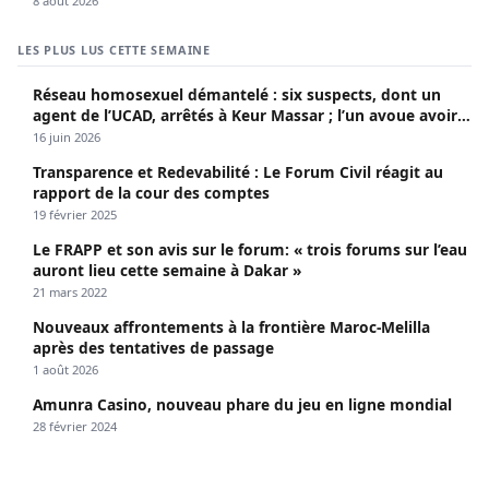
8 août 2026
LES PLUS LUS CETTE SEMAINE
Réseau homosexuel démantelé : six suspects, dont un
agent de l’UCAD, arrêtés à Keur Massar ; l’un avoue avoir
propagé le VIH depuis 2018
16 juin 2026
Transparence et Redevabilité : Le Forum Civil réagit au
rapport de la cour des comptes
19 février 2025
Le FRAPP et son avis sur le forum: « trois forums sur l’eau
auront lieu cette semaine à Dakar »
21 mars 2022
Nouveaux affrontements à la frontière Maroc-Melilla
après des tentatives de passage
1 août 2026
Amunra Casino, nouveau phare du jeu en ligne mondial
28 février 2024