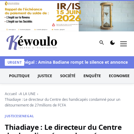
Aller au contenu
Rechercher
Men
Kéwoulo, le premier site d'information et d'investigation d
Miss Sénégal : Amina Badiane rompt le silence et annonce une 
URGENT
POLITIQUE
JUSTICE
SOCIÉTÉ
ENQUÊTE
ECONOMIE
Accueil
A LA UNE
Thiadiaye : Le directeur du Centre des handicapés condamné pour un
détournement de 27millions de FCFA
JUSTICE
SENEGAL
Thiadiaye : Le directeur du Centre