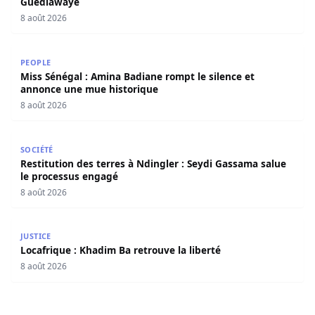
Guédiawaye
8 août 2026
Miss Sénégal : Amina Badiane rompt le silence et annon
PEOPLE
Miss Sénégal : Amina Badiane rompt le silence et
annonce une mue historique
8 août 2026
Restitution des terres à Ndingler : Seydi Gassama salue 
SOCIÉTÉ
Restitution des terres à Ndingler : Seydi Gassama salue
le processus engagé
8 août 2026
Locafrique : Khadim Ba retrouve la liberté
JUSTICE
Locafrique : Khadim Ba retrouve la liberté
8 août 2026