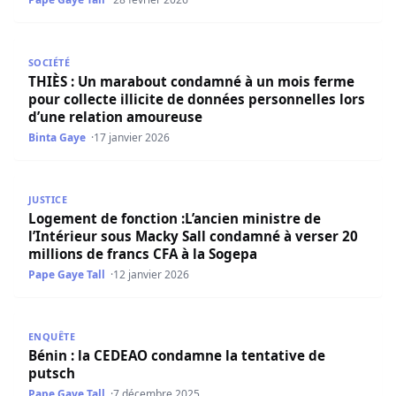
THIÈS : Un marabout condamné à un mois ferme pour colle
SOCIÉTÉ
THIÈS : Un marabout condamné à un mois ferme
pour collecte illicite de données personnelles lors
d’une relation amoureuse
Binta Gaye
17 janvier 2026
Logement de fonction :L’ancien ministre de l’Intérieur s
JUSTICE
Logement de fonction :L’ancien ministre de
l’Intérieur sous Macky Sall condamné à verser 20
millions de francs CFA à la Sogepa
Pape Gaye Tall
12 janvier 2026
Bénin : la CEDEAO condamne la tentative de putsch
ENQUÊTE
Bénin : la CEDEAO condamne la tentative de
putsch
Pape Gaye Tall
7 décembre 2025