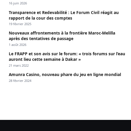
propagé le VIH depuis 2018
16 juin 2026
Transparence et Redevabilité : Le Forum Civil réagit au
rapport de la cour des comptes
19 février 2025
Nouveaux affrontements à la frontière Maroc-Melilla
après des tentatives de passage
1 août 2026
Le FRAPP et son avis sur le forum: « trois forums sur l’eau
auront lieu cette semaine à Dakar »
21 mars 2022
Amunra Casino, nouveau phare du jeu en ligne mondial
28 février 2024