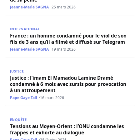
Jeanne-Marie SAGNA
25 mars 2026
France : un homme condamné pour le viol de son fils de 3 
INTERNATIONAL
France : un homme condamné pour le viol de son
fils de 3 ans qu’il a filmé et diffusé sur Telegram
Jeanne-Marie SAGNA
19 mars 2026
Justice : l’imam El Mamadou Lamine Dramé condamné à 6
JUSTICE
Justice : l’imam El Mamadou Lamine Dramé
condamné à 6 mois avec sursis pour provocation
à un attroupement
Pape Gaye Tall
16 mars 2026
Tensions au Moyen-Orient : l’ONU condamne les frappes 
ENQUÊTE
Tensions au Moyen-Orient : l’ONU condamne les
frappes et exhorte au dialogue
Pape Gaye Tall
28 février 2026