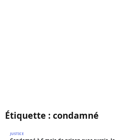
Étiquette :
condamné
Condamné à 6 mois de prison avec sursis, le journaliste 
JUSTICE