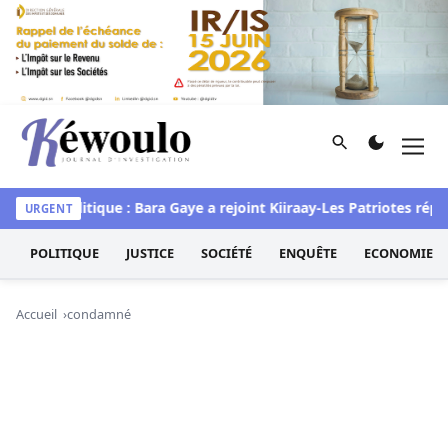
Aller au contenu
Rechercher
Men
Kéwoulo, le premier site d'information et d'investigation d
stef
Politique : Bara Gaye a rejoint Kiiraay-Les Patriotes républ
URGENT
POLITIQUE
JUSTICE
SOCIÉTÉ
ENQUÊTE
ECONOMIE
Accueil
condamné