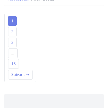
1
2
3
…
16
Suivant →