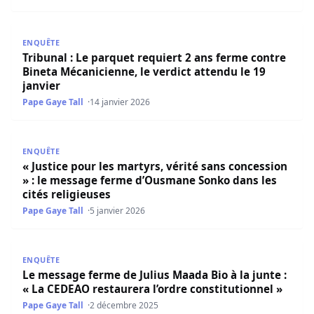
Tribunal : Le parquet requiert 2 ans ferme contre Bineta M
ENQUÊTE
Tribunal : Le parquet requiert 2 ans ferme contre
Bineta Mécanicienne, le verdict attendu le 19
janvier
Pape Gaye Tall
14 janvier 2026
« Justice pour les martyrs, vérité sans concession » : le
ENQUÊTE
« Justice pour les martyrs, vérité sans concession
» : le message ferme d’Ousmane Sonko dans les
cités religieuses
Pape Gaye Tall
5 janvier 2026
Le message ferme de Julius Maada Bio à la junte : « La CE
ENQUÊTE
Le message ferme de Julius Maada Bio à la junte :
« La CEDEAO restaurera l’ordre constitutionnel »
Pape Gaye Tall
2 décembre 2025