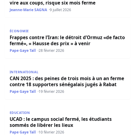
vire aux coups, risque six mois ferme
Jeanne-Marie SAGNA
9 juillet 2026
Frappes contre l’Iran: le détroit d’Ormuz «de facto fermé»
ÉCONOMIE
Frappes contre l’Iran: le détroit d’Ormuz «de facto
fermé», « Hausse des prix » à venir
Pape Gaye Tall
28 février 2026
CAN 2025 : des peines de trois mois à un an ferme contre
INTERNATIONAL
CAN 2025 : des peines de trois mois à un an ferme
contre 18 supporters sénégalais jugés à Rabat
Pape Gaye Tall
19 février 2026
UCAD : le campus social fermé, les étudiants sommés de li
EDUCATION
UCAD : le campus social fermé, les étudiants
sommés de libérer les lieux
Pape Gaye Tall
10 février 2026