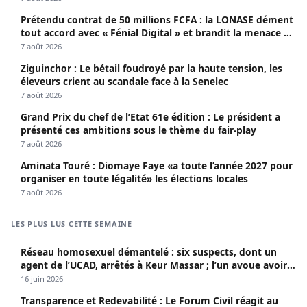
Prétendu contrat de 50 millions FCFA : la LONASE dément
tout accord avec « Fénial Digital » et brandit la menace de
poursuites
7 août 2026
Ziguinchor : Le bétail foudroyé par la haute tension, les
éleveurs crient au scandale face à la Senelec
7 août 2026
Grand Prix du chef de l’Etat 61e édition : Le président a
présenté ces ambitions sous le thème du fair-play
7 août 2026
Aminata Touré : Diomaye Faye «a toute l’année 2027 pour
organiser en toute légalité» les élections locales
7 août 2026
LES PLUS LUS CETTE SEMAINE
Réseau homosexuel démantelé : six suspects, dont un
agent de l’UCAD, arrêtés à Keur Massar ; l’un avoue avoir
propagé le VIH depuis 2018
16 juin 2026
Transparence et Redevabilité : Le Forum Civil réagit au