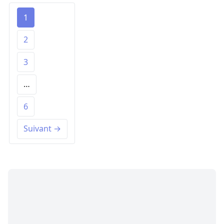
1
2
3
…
6
Suivant →