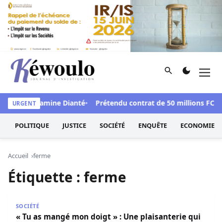
Aller au contenu
Rechercher
Men
Kéwoulo, le premier site d'information et d'investigation d
 Mamadou Lamine Dianté
Prétendu contrat de 50 millions FCFA :
URGENT
POLITIQUE
JUSTICE
SOCIÉTÉ
ENQUÊTE
ECONOMIE
Accueil
ferme
Étiquette :
ferme
« Tu as mangé mon doigt » : Une plaisanterie qui vire aux
SOCIÉTÉ
« Tu as mangé mon doigt » : Une plaisanterie qui