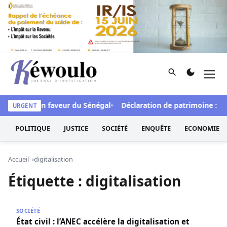
Aller au contenu
Rechercher
Men
Kéwoulo, le premier site d'information et d'investigation d
 de FCFA en faveur du Sénégal
Déclaration de patrimoine : L’O
URGENT
POLITIQUE
JUSTICE
SOCIÉTÉ
ENQUÊTE
ECONOMIE
Accueil
digitalisation
Étiquette :
digitalisation
État civil : l’ANEC accélère la digitalisation et intensifie 
SOCIÉTÉ
État civil : l’ANEC accélère la digitalisation et