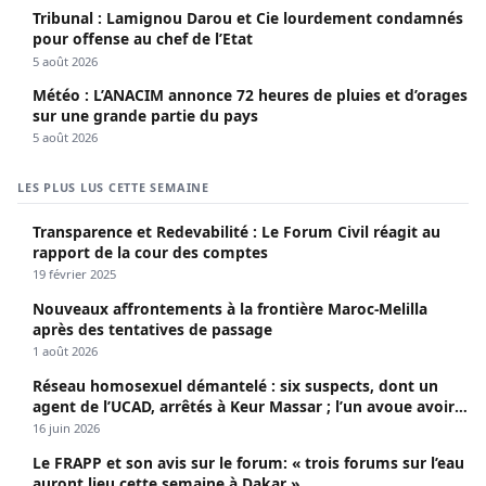
Tribunal : Lamignou Darou et Cie lourdement condamnés
pour offense au chef de l’Etat
5 août 2026
Météo : L’ANACIM annonce 72 heures de pluies et d’orages
sur une grande partie du pays
5 août 2026
LES PLUS LUS CETTE SEMAINE
Transparence et Redevabilité : Le Forum Civil réagit au
rapport de la cour des comptes
19 février 2025
Nouveaux affrontements à la frontière Maroc-Melilla
après des tentatives de passage
1 août 2026
Réseau homosexuel démantelé : six suspects, dont un
agent de l’UCAD, arrêtés à Keur Massar ; l’un avoue avoir
propagé le VIH depuis 2018
16 juin 2026
Le FRAPP et son avis sur le forum: « trois forums sur l’eau
auront lieu cette semaine à Dakar »