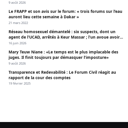
apothéose
9 août 2026
Le FRAPP et son avis sur le forum: « trois forums sur l’eau
auront lieu cette semaine à Dakar »
21 mars 2022
Réseau homosexuel démantelé : six suspects, dont un
agent de l’UCAD, arrêtés à Keur Massar ; l’un avoue avoir
propagé le VIH depuis 2018
16 juin 2026
Mary Teuw Niane : «Le temps est le plus implacable des
juges. Il finit toujours par démasquer l’imposture»
9 août 2026
Transparence et Redevabilité : Le Forum Civil réagit au
rapport de la cour des comptes
19 février 2025