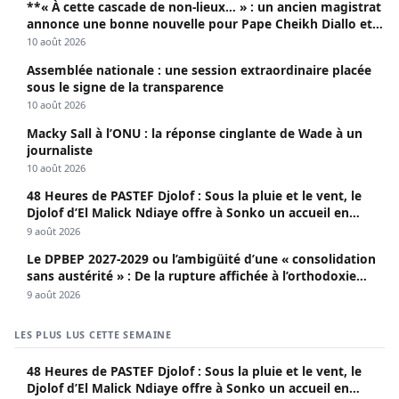
**« À cette cascade de non-lieux… » : un ancien magistrat
annonce une bonne nouvelle pour Pape Cheikh Diallo et
Cie**
10 août 2026
Assemblée nationale : une session extraordinaire placée
sous le signe de la transparence
10 août 2026
Macky Sall à l’ONU : la réponse cinglante de Wade à un
journaliste
10 août 2026
48 Heures de PASTEF Djolof : Sous la pluie et le vent, le
Djolof d’El Malick Ndiaye offre à Sonko un accueil en
apothéose
9 août 2026
Le DPBEP 2027-2029 ou l’ambigüité d’une « consolidation
sans austérité » : De la rupture affichée à l’orthodoxie
budgétaire, une analyse critique de la trajectoire
9 août 2026
économique sénégalaise (Par Dr. Seydina Oumar Seye)
LES PLUS LUS CETTE SEMAINE
48 Heures de PASTEF Djolof : Sous la pluie et le vent, le
Djolof d’El Malick Ndiaye offre à Sonko un accueil en