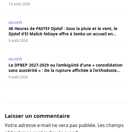
10 août 2026
48 Heures de PASTEF Djolof : Sous la pluie et le vent, le 
SOCIÉTÉ
48 Heures de PASTEF Djolof : Sous la pluie et le vent, le
Djolof d’El Malick Ndiaye offre à Sonko un accueil en
apothéose
9 août 2026
Le DPBEP 2027-2029 ou l’ambigüité d’une « consolidation s
SOCIÉTÉ
Le DPBEP 2027-2029 ou l’ambigüité d’une « consolidation
sans austérité » : De la rupture affichée à l’orthodoxie
budgétaire, une analyse critique de la trajectoire
9 août 2026
économique sénégalaise (Par Dr. Seydina Oumar Seye)
Laisser un commentaire
Votre adresse e-mail ne sera pas publiée.
Les champs