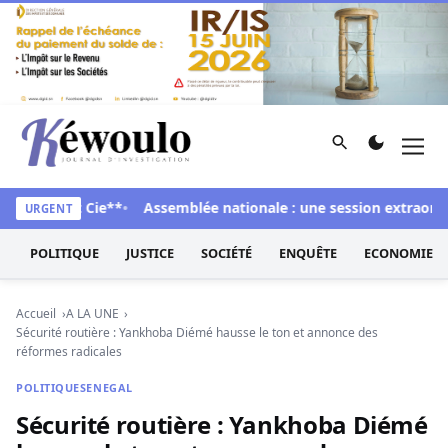
Aller au contenu
Rechercher
Men
Kéwoulo, le premier site d'information et d'investigation d
allo et Cie**
Assemblée nationale : une session extraordinaire
URGENT
POLITIQUE
JUSTICE
SOCIÉTÉ
ENQUÊTE
ECONOMIE
Accueil
A LA UNE
Sécurité routière : Yankhoba Diémé hausse le ton et annonce des
réformes radicales
POLITIQUE
SENEGAL
Sécurité routière : Yankhoba Diémé