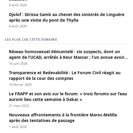
8 août 2026
Djolof : Idrissa Samb au chevet des sinistrés de Linguère
après une visite du pont de Thylla
8 août 2026
LES PLUS LUS CETTE SEMAINE
Réseau homosexuel démantelé : six suspects, dont un
agent de l’UCAD, arrêtés à Keur Massar ; l’un avoue avoir
propagé le VIH depuis 2018
16 juin 2026
Transparence et Redevabilité : Le Forum Civil réagit au
rapport de la cour des comptes
19 février 2025
Le FRAPP et son avis sur le forum: « trois forums sur l’eau
auront lieu cette semaine à Dakar »
21 mars 2022
Nouveaux affrontements à la frontière Maroc-Melilla
après des tentatives de passage
1 août 2026