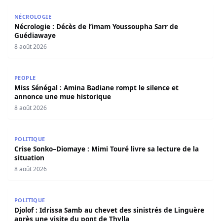
Nécrologie : Décès de l’imam Youssoupha Sarr de Guédi
NÉCROLOGIE
Nécrologie : Décès de l’imam Youssoupha Sarr de
Guédiawaye
8 août 2026
Miss Sénégal : Amina Badiane rompt le silence et annon
PEOPLE
Miss Sénégal : Amina Badiane rompt le silence et
annonce une mue historique
8 août 2026
Crise Sonko–Diomaye : Mimi Touré livre sa lecture de la s
POLITIQUE
Crise Sonko–Diomaye : Mimi Touré livre sa lecture de la
situation
8 août 2026
Djolof : Idrissa Samb au chevet des sinistrés de Linguère 
POLITIQUE
Djolof : Idrissa Samb au chevet des sinistrés de Linguère
après une visite du pont de Thylla