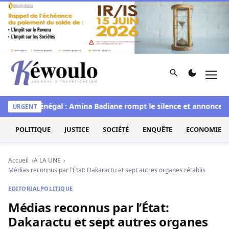
Aller au contenu
Rechercher
Men
Kéwoulo, le premier site d'information et d'investigation d
Miss Sénégal : Amina Badiane rompt le silence et annonce une
URGENT
POLITIQUE
JUSTICE
SOCIÉTÉ
ENQUÊTE
ECONOMIE
Accueil
A LA UNE
Médias reconnus par l’État: Dakaractu et sept autres organes rétablis
EDITORIAL
POLITIQUE
Médias reconnus par l’État:
Dakaractu et sept autres organes