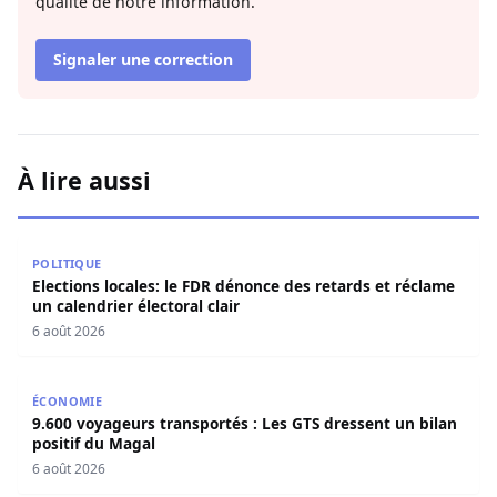
qualité de notre information.
Signaler une correction
À lire aussi
Elections locales: le FDR dénonce des retards et réclame u
POLITIQUE
Elections locales: le FDR dénonce des retards et réclame
un calendrier électoral clair
6 août 2026
9.600 voyageurs transportés : Les GTS dressent un bilan 
ÉCONOMIE
9.600 voyageurs transportés : Les GTS dressent un bilan
positif du Magal
6 août 2026