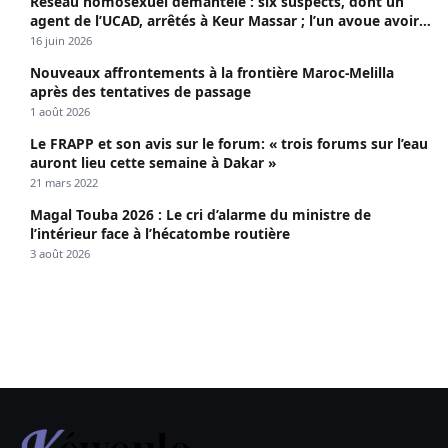
Réseau homosexuel démantelé : six suspects, dont un
agent de l’UCAD, arrêtés à Keur Massar ; l’un avoue avoir
propagé le VIH depuis 2018
16 juin 2026
Nouveaux affrontements à la frontière Maroc-Melilla
après des tentatives de passage
1 août 2026
Le FRAPP et son avis sur le forum: « trois forums sur l’eau
auront lieu cette semaine à Dakar »
21 mars 2022
Magal Touba 2026 : Le cri d’alarme du ministre de
l’intérieur face à l’hécatombe routière
3 août 2026