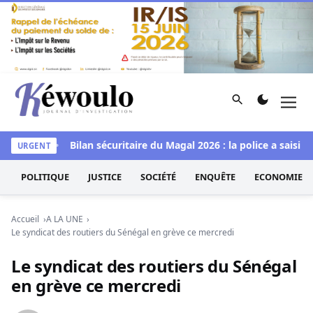
Aller au contenu
Rechercher
Men
Kéwoulo, le premier site d'information et d'investigation d
 Goudomp
Bilan sécuritaire du Magal 2026 : la police a saisi un
URGENT
POLITIQUE
JUSTICE
SOCIÉTÉ
ENQUÊTE
ECONOMIE
Accueil
A LA UNE
Le syndicat des routiers du Sénégal en grève ce mercredi
Le syndicat des routiers du Sénégal
en grève ce mercredi