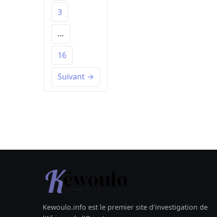
3
…
16
Suivant →
Kewoulo.info est le premier site d'investigation de