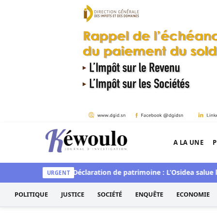
Aller au contenu
A LA UNE
P
Kéwoulo, le premier site d'information et d'inves
aveur du Sénégal
Déclaration de patrimoine : L’Osidea salue la
URGENT
POLITIQUE
JUSTICE
SOCIÉTÉ
ENQUÊTE
ECONOMIE