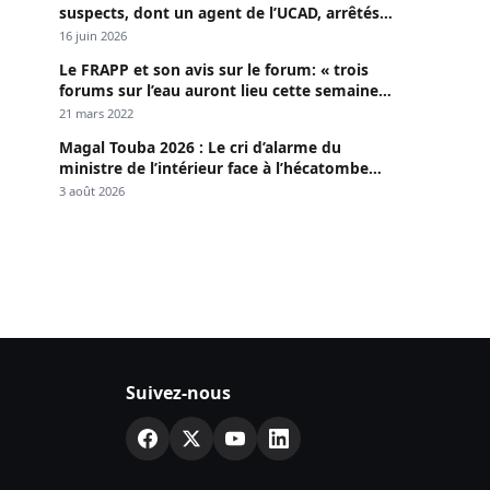
suspects, dont un agent de l’UCAD, arrêtés à
Keur Massar ; l’un avoue avoir propagé le
16 juin 2026
VIH depuis 2018
Le FRAPP et son avis sur le forum: « trois
forums sur l’eau auront lieu cette semaine à
Dakar »
21 mars 2022
Magal Touba 2026 : Le cri d’alarme du
ministre de l’intérieur face à l’hécatombe
routière
3 août 2026
Suivez-nous