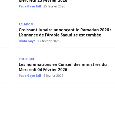
Mercredi 25 Février 2026
Pape Gaye Tall
25 février 2026
rcredi 18 Février 2026
Croissant lunaire annonçant le Ramadan 2026 : L’an
RELIGION
Croissant lunaire annonçant le Ramadan 2026 :
L’annonce de l’Arabie Saoudite est tombée
Binta Gaye
17 février 2026
edi 11 Février 2026
Les nominations en Conseil des ministres du Mercre
POLITIQUE
Les nominations en Conseil des ministres du
Mercredi 04 Février 2026
Pape Gaye Tall
4 février 2026