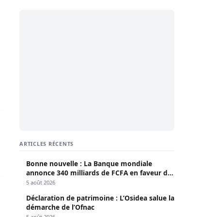
edi 18 Mars 2026
 11 Mars 2026
ARTICLES RÉCENTS
Bonne nouvelle : La Banque mondiale
annonce 340 milliards de FCFA en faveur du
Sénégal
5 août 2026
25 Février 2026
Déclaration de patrimoine : L’Osidea salue la
démarche de l’Ofnac
5 août 2026