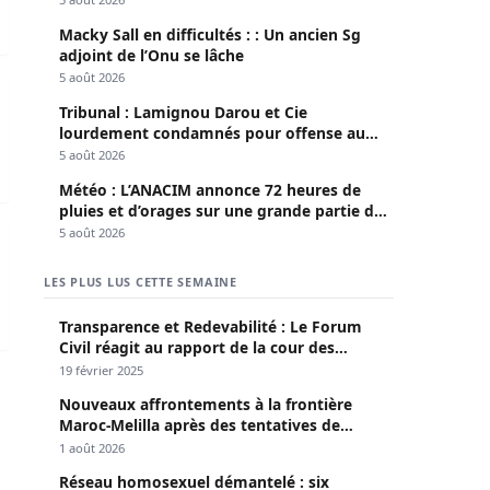
Macky Sall en difficultés : : Un ancien Sg
adjoint de l’Onu se lâche
5 août 2026
nonce de l’Arabie Saoudite est tombée
Tribunal : Lamignou Darou et Cie
lourdement condamnés pour offense au
chef de l’Etat
5 août 2026
Météo : L’ANACIM annonce 72 heures de
pluies et d’orages sur une grande partie du
pays
di 04 Février 2026
5 août 2026
LES PLUS LUS CETTE SEMAINE
Transparence et Redevabilité : Le Forum
Civil réagit au rapport de la cour des
comptes
19 février 2025
Nouveaux affrontements à la frontière
Maroc-Melilla après des tentatives de
passage
1 août 2026
Réseau homosexuel démantelé : six