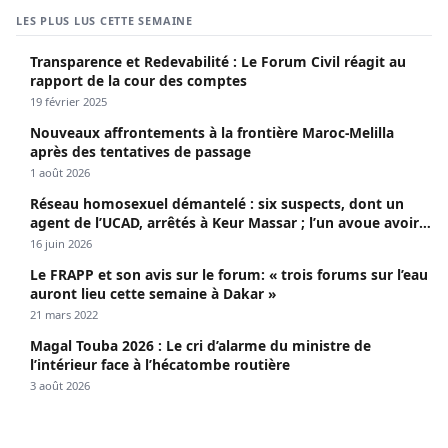
LES PLUS LUS CETTE SEMAINE
Transparence et Redevabilité : Le Forum Civil réagit au
rapport de la cour des comptes
19 février 2025
Nouveaux affrontements à la frontière Maroc-Melilla
après des tentatives de passage
1 août 2026
Réseau homosexuel démantelé : six suspects, dont un
agent de l’UCAD, arrêtés à Keur Massar ; l’un avoue avoir
propagé le VIH depuis 2018
16 juin 2026
Le FRAPP et son avis sur le forum: « trois forums sur l’eau
auront lieu cette semaine à Dakar »
21 mars 2022
Magal Touba 2026 : Le cri d’alarme du ministre de
l’intérieur face à l’hécatombe routière
3 août 2026