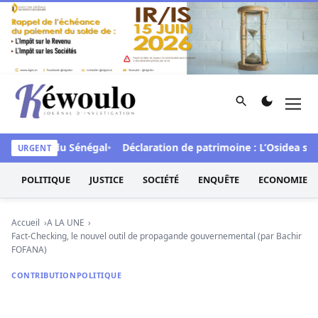
Aller au contenu
Rechercher
Men
Kéwoulo, le premier site d'information et d'investigation d
aveur du Sénégal
Déclaration de patrimoine : L’Osidea salue l
URGENT
POLITIQUE
JUSTICE
SOCIÉTÉ
ENQUÊTE
ECONOMIE
Accueil
A LA UNE
Fact-Checking, le nouvel outil de propagande gouvernemental (par Bachir
FOFANA)
CONTRIBUTION
POLITIQUE