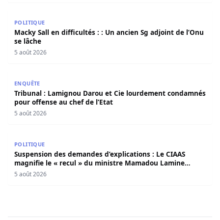
Macky Sall en difficultés : : Un ancien Sg adjoint de l’Onu 
POLITIQUE
Macky Sall en difficultés : : Un ancien Sg adjoint de l’Onu
se lâche
5 août 2026
Tribunal : Lamignou Darou et Cie lourdement condamnés p
ENQUÊTE
Tribunal : Lamignou Darou et Cie lourdement condamnés
pour offense au chef de l’Etat
5 août 2026
Suspension des demandes d’explications : Le CIAAS magni
POLITIQUE
Suspension des demandes d’explications : Le CIAAS
magnifie le « recul » du ministre Mamadou Lamine
Dianté
5 août 2026