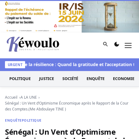
Aller au contenu
Rechercher
Men
Kéwoulo, le premier site d'information et d'investigation d
L’art de la résilience : Quand la gratitude et l’acceptation tran
URGENT
POLITIQUE
JUSTICE
SOCIÉTÉ
ENQUÊTE
ECONOMIE
Accueil
A LA UNE
Sénégal : Un Vent d’Optimisme Économique après le Rapport de la Cour
des Comptes.(Me Abdoulaye TINE )
ENQUÊTE
POLITIQUE
Sénégal : Un Vent d’Optimisme