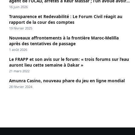
agent de l’UCAD, arrêtés à Keur Massar ; l’un avoue avoir
propagé le VIH depuis 2018
16 juin 2026
Transparence et Redevabilité : Le Forum Civil réagit au
rapport de la cour des comptes
19 février 2025
Nouveaux affrontements à la frontière Maroc-Melilla
après des tentatives de passage
1 août 2026
Le FRAPP et son avis sur le forum: « trois forums sur l’eau
auront lieu cette semaine à Dakar »
21 mars 2022
Amunra Casino, nouveau phare du jeu en ligne mondial
28 février 2024