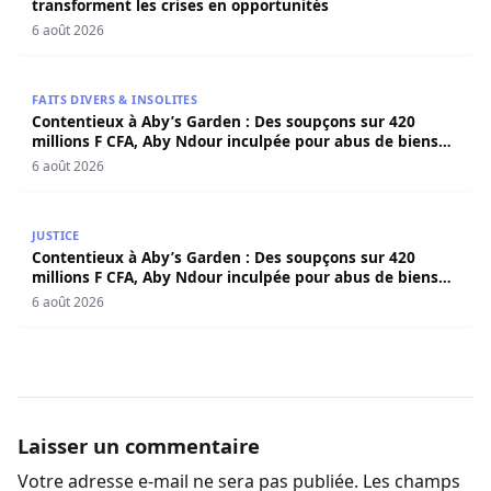
transforment les crises en opportunités
6 août 2026
Contentieux à Aby’s Garden : Des soupçons sur 420 milli
FAITS DIVERS & INSOLITES
Contentieux à Aby’s Garden : Des soupçons sur 420
millions F CFA, Aby Ndour inculpée pour abus de biens
sociaux
6 août 2026
Contentieux à Aby’s Garden : Des soupçons sur 420 milli
JUSTICE
Contentieux à Aby’s Garden : Des soupçons sur 420
millions F CFA, Aby Ndour inculpée pour abus de biens
sociaux
6 août 2026
Laisser un commentaire
Votre adresse e-mail ne sera pas publiée.
Les champs