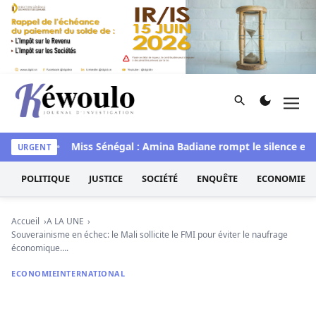
Aller au contenu
Rechercher
Men
Kéwoulo, le premier site d'information et d'investigation d
édiawaye
Miss Sénégal : Amina Badiane rompt le silence et an
URGENT
POLITIQUE
JUSTICE
SOCIÉTÉ
ENQUÊTE
ECONOMIE
Accueil
A LA UNE
Souverainisme en échec: le Mali sollicite le FMI pour éviter le naufrage
économique….
ECONOMIE
INTERNATIONAL