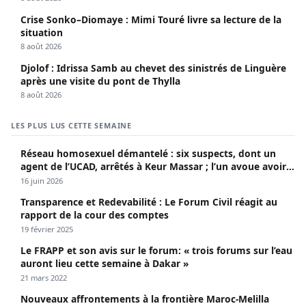
Crise Sonko–Diomaye : Mimi Touré livre sa lecture de la
situation
8 août 2026
Djolof : Idrissa Samb au chevet des sinistrés de Linguère
après une visite du pont de Thylla
8 août 2026
LES PLUS LUS CETTE SEMAINE
Réseau homosexuel démantelé : six suspects, dont un
agent de l’UCAD, arrêtés à Keur Massar ; l’un avoue avoir
propagé le VIH depuis 2018
16 juin 2026
Transparence et Redevabilité : Le Forum Civil réagit au
rapport de la cour des comptes
19 février 2025
Le FRAPP et son avis sur le forum: « trois forums sur l’eau
auront lieu cette semaine à Dakar »
21 mars 2022
Nouveaux affrontements à la frontière Maroc-Melilla