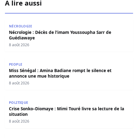
À lire aussi
Nécrologie : Décès de l’imam Youssoupha Sarr de Guédi
NÉCROLOGIE
Nécrologie : Décès de l’imam Youssoupha Sarr de
Guédiawaye
8 août 2026
Miss Sénégal : Amina Badiane rompt le silence et annon
PEOPLE
Miss Sénégal : Amina Badiane rompt le silence et
annonce une mue historique
8 août 2026
Crise Sonko–Diomaye : Mimi Touré livre sa lecture de la s
POLITIQUE
Crise Sonko–Diomaye : Mimi Touré livre sa lecture de la
situation
8 août 2026
Djolof : Idrissa Samb au chevet des sinistrés de Linguère 