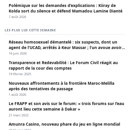
Polémique sur les demandes d’explications : Kiiray de
Kolda sort du silence et défend Mamadou Lamine Dianté
7 août 2026
LES PLUS LUS CETTE SEMAINE
Réseau homosexuel démantelé : six suspects, dont un
agent de l’UCAD, arrêtés à Keur Massar ; l’un avoue avoir
propagé le VIH depuis 2018
16 juin 2026
Transparence et Redevabilité : Le Forum Civil réagit au
rapport de la cour des comptes
19 février 2025
Nouveaux affrontements à la frontière Maroc-Melilla
après des tentatives de passage
1 août 2026
Le FRAPP et son avis sur le forum: « trois forums sur l’eau
auront lieu cette semaine à Dakar »
21 mars 2022
Amunra Casino, nouveau phare du jeu en ligne mondial