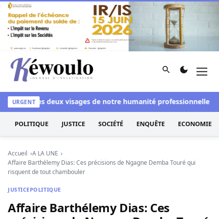
Aller au contenu
Rechercher
Men
Kéwoulo, le premier site d'information et d'investigation d
nchi
Les deux visages de notre humanité professionnelle : Entr
URGENT
POLITIQUE
JUSTICE
SOCIÉTÉ
ENQUÊTE
ECONOMIE
Accueil
A LA UNE
Affaire Barthélemy Dias: Ces précisions de Ngagne Demba Touré qui
risquent de tout chambouler
JUSTICE
POLITIQUE
Affaire Barthélemy Dias: Ces