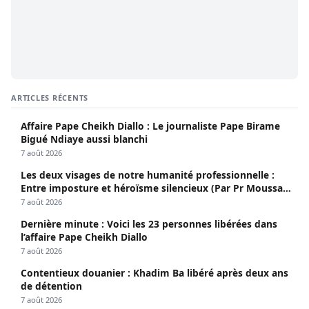
ARTICLES RÉCENTS
Affaire Pape Cheikh Diallo : Le journaliste Pape Birame
Bigué Ndiaye aussi blanchi
7 août 2026
Les deux visages de notre humanité professionnelle :
Entre imposture et héroïsme silencieux (Par Pr Moussa
Seydi)
7 août 2026
Dernière minute : Voici les 23 personnes libérées dans
l’affaire Pape Cheikh Diallo
7 août 2026
Contentieux douanier : Khadim Ba libéré après deux ans
de détention
7 août 2026