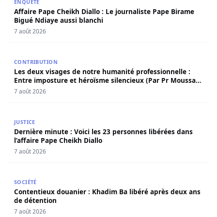
ENQUÊTE
Affaire Pape Cheikh Diallo : Le journaliste Pape Birame
Bigué Ndiaye aussi blanchi
7 août 2026
Les deux visages de notre humanité professionnelle : Ent
CONTRIBUTION
Les deux visages de notre humanité professionnelle :
Entre imposture et héroïsme silencieux (Par Pr Moussa
Seydi)
7 août 2026
Dernière minute : Voici les 23 personnes libérées dans l’a
JUSTICE
Dernière minute : Voici les 23 personnes libérées dans
l’affaire Pape Cheikh Diallo
7 août 2026
Contentieux douanier : Khadim Ba libéré après deux ans 
SOCIÉTÉ
Contentieux douanier : Khadim Ba libéré après deux ans
de détention
7 août 2026