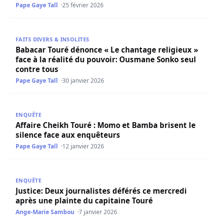
Pape Gaye Tall
25 février 2026
Babacar Touré dénonce « Le chantage religieux » face à l
FAITS DIVERS & INSOLITES
Babacar Touré dénonce « Le chantage religieux »
face à la réalité du pouvoir: Ousmane Sonko seul
contre tous
Pape Gaye Tall
30 janvier 2026
Affaire Cheikh Touré : Momo et Bamba brisent le silence
ENQUÊTE
Affaire Cheikh Touré : Momo et Bamba brisent le
silence face aux enquêteurs
Pape Gaye Tall
12 janvier 2026
Justice: Deux journalistes déférés ce mercredi après une 
ENQUÊTE
Justice: Deux journalistes déférés ce mercredi
après une plainte du capitaine Touré
Ange-Marie Sambou
7 janvier 2026