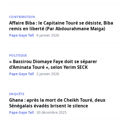
Affaire Biba : le Capitaine Touré se désiste, Biba remis 
CONTRIBUTION
Affaire Biba : le Capitaine Touré se désiste, Biba
remis en liberté (Par Abdourahmane Maiga)
Pape Gaye Tall
6 janvier 2026
« Bassirou Diomaye Faye doit se séparer d’Aminata Touré
POLITIQUE
« Bassirou Diomaye Faye doit se séparer
d’Aminata Touré », selon Yerim SECK
Pape Gaye Tall
2 janvier 2026
Ghana : après la mort de Cheikh Touré, deux Sénégalais é
ENQUÊTE
Ghana : après la mort de Cheikh Touré, deux
Sénégalais évadés brisent le silence
Pape Gaye Tall
30 décembre 2025