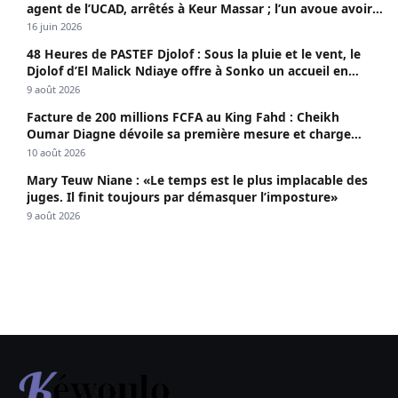
agent de l’UCAD, arrêtés à Keur Massar ; l’un avoue avoir
propagé le VIH depuis 2018
16 juin 2026
48 Heures de PASTEF Djolof : Sous la pluie et le vent, le
Djolof d’El Malick Ndiaye offre à Sonko un accueil en
apothéose
9 août 2026
Facture de 200 millions FCFA au King Fahd : Cheikh
Oumar Diagne dévoile sa première mesure et charge
Diomaye et Cie
10 août 2026
Mary Teuw Niane : «Le temps est le plus implacable des
juges. Il finit toujours par démasquer l’imposture»
9 août 2026