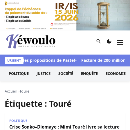
Aller au contenu
Rechercher
Men
Kéwoulo, le premier site d'information et d'investigation d
défendre les propositions de Pastef
Facture de 200 millions F
URGENT
POLITIQUE
JUSTICE
SOCIÉTÉ
ENQUÊTE
ECONOMIE
Accueil
Touré
Étiquette :
Touré
Crise Sonko–Diomaye : Mimi Touré livre sa lecture de la s
POLITIQUE
Crise Sonko–Diomaye : Mimi Touré livre sa lecture