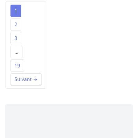
1
2
3
…
19
Suivant →