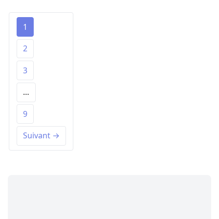
1
2
3
…
9
Suivant →