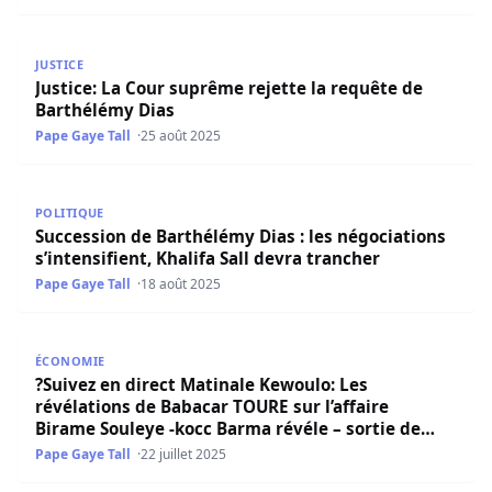
Justice: La Cour suprême rejette la requête de Barthélém
JUSTICE
Justice: La Cour suprême rejette la requête de
Barthélémy Dias
Pape Gaye Tall
25 août 2025
Succession de Barthélémy Dias : les négociations s’intensi
POLITIQUE
Succession de Barthélémy Dias : les négociations
s’intensifient, Khalifa Sall devra trancher
Pape Gaye Tall
18 août 2025
?Suivez en direct Matinale Kewoulo: Les révélations de B
ÉCONOMIE
?Suivez en direct Matinale Kewoulo: Les
révélations de Babacar TOURE sur l’affaire
Birame Souleye -kocc Barma révéle – sortie de
Barthélémy Dias
Pape Gaye Tall
22 juillet 2025