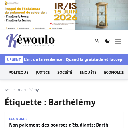
Aller au contenu
Rechercher
Men
Kéwoulo, le premier site d'information et d'investigation d
rituelle
L’art de la résilience : Quand la gratitude et l’acceptat
URGENT
POLITIQUE
JUSTICE
SOCIÉTÉ
ENQUÊTE
ECONOMIE
Accueil
Barthélémy
Étiquette :
Barthélémy
Non paiement des bourses d’étudiants: Barth charge le ré
ÉCONOMIE
Non paiement des bourses d’étudiants: Barth