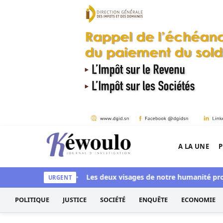
Aller au contenu
A LA UNE
P
Kéwoulo, le premier site d'information et d'inves
iaye aussi blanchi
Les deux visages de notre humanité professi
URGENT
POLITIQUE
JUSTICE
SOCIÉTÉ
ENQUÊTE
ECONOMIE