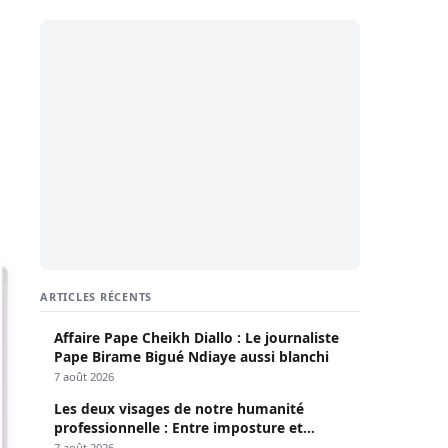
ARTICLES RÉCENTS
Affaire Pape Cheikh Diallo : Le journaliste
Pape Birame Bigué Ndiaye aussi blanchi
7 août 2026
Les deux visages de notre humanité
professionnelle : Entre imposture et
héroïsme silencieux (Par Pr Moussa Seydi)
7 août 2026