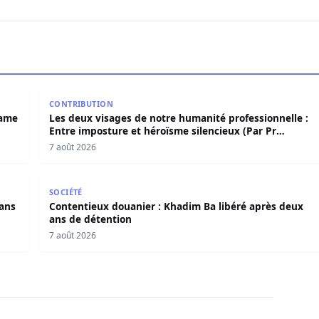
 Birame Bigué Ndiaye aussi blanchi
Les deux visages de notre humanité professionnelle
CONTRIBUTION
rame
Les deux visages de notre humanité professionnelle :
Entre imposture et héroïsme silencieux (Par Pr
Moussa Seydi)
7 août 2026
s dans l’affaire Pape Cheikh Diallo
Contentieux douanier : Khadim Ba libéré après deux
SOCIÉTÉ
dans
Contentieux douanier : Khadim Ba libéré après deux
ans de détention
7 août 2026