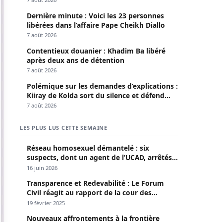
Dernière minute : Voici les 23 personnes
libérées dans l’affaire Pape Cheikh Diallo
7 août 2026
Contentieux douanier : Khadim Ba libéré
après deux ans de détention
7 août 2026
Polémique sur les demandes d’explications :
Kiiray de Kolda sort du silence et défend
Mamadou Lamine Dianté
7 août 2026
LES PLUS LUS CETTE SEMAINE
Réseau homosexuel démantelé : six
suspects, dont un agent de l’UCAD, arrêtés à
Keur Massar ; l’un avoue avoir propagé le
16 juin 2026
VIH depuis 2018
Transparence et Redevabilité : Le Forum
Civil réagit au rapport de la cour des
comptes
19 février 2025
Nouveaux affrontements à la frontière