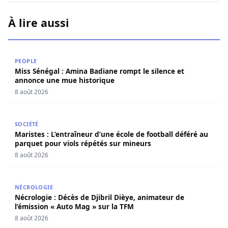
À lire aussi
Miss Sénégal : Amina Badiane rompt le silence et annon
PEOPLE
Miss Sénégal : Amina Badiane rompt le silence et
annonce une mue historique
8 août 2026
Maristes : L’entraîneur d’une école de football déféré au
SOCIÉTÉ
Maristes : L’entraîneur d’une école de football déféré au
parquet pour viols répétés sur mineurs
8 août 2026
Nécrologie : Décès de Djibril Dièye, animateur de l’émiss
NÉCROLOGIE
Nécrologie : Décès de Djibril Dièye, animateur de
l’émission « Auto Mag » sur la TFM
8 août 2026