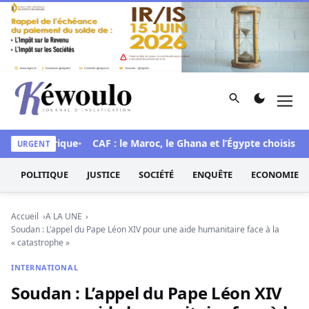
Aller au contenu
Rechercher
Men
Kéwoulo, le premier site d'information et d'investigation d
ue historique
CAF : le Maroc, le Ghana et l’Égypte choisis pour
URGENT
POLITIQUE
JUSTICE
SOCIÉTÉ
ENQUÊTE
ECONOMIE
Accueil
A LA UNE
Soudan : L’appel du Pape Léon XIV pour une aide humanitaire face à la
« catastrophe »
INTERNATIONAL
Soudan : L’appel du Pape Léon XIV