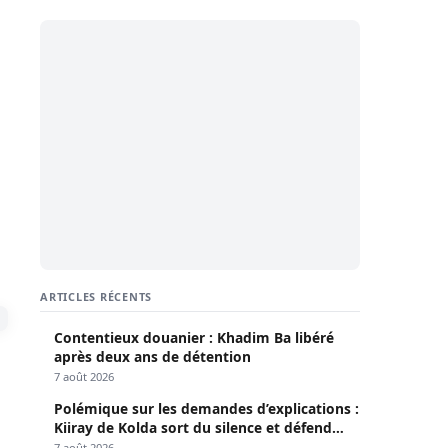
ARTICLES RÉCENTS
Contentieux douanier : Khadim Ba libéré
après deux ans de détention
7 août 2026
Polémique sur les demandes d’explications :
Kiiray de Kolda sort du silence et défend
Mamadou Lamine Dianté
7 août 2026