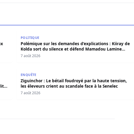
deux ans de détention
Polémique sur les demandes d’explications : Kiiray
POLITIQUE
ux
Polémique sur les demandes d’explications : Kiiray de
Kolda sort du silence et défend Mamadou Lamine
Dianté
7 août 2026
E dément tout accord avec « Fénial Digital » et brandit la 
Ziguinchor : Le bétail foudroyé par la haute tension,
ENQUÊTE
Ziguinchor : Le bétail foudroyé par la haute tension,
it
les éleveurs crient au scandale face à la Senelec
7 août 2026