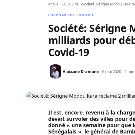
Accueil
A LA UNE
Société: Sérigne Modou Kara ré
CORONAVIRUS
ECONOMIE
Société: Sérigne
milliards pour dé
Covid-19
Alassane Dramane
6 mai 2020
2 min
Il est, encore, revenu à la charg
devait survoler des villes pour d
donné « une semaine pour que le
Sénégalais », le général de Bamb