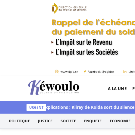
Aller au contenu
A LA UNE
P
Kéwoulo, le premier site d'information et d'inves
s demandes d'explications : Kiiray de Kolda sort du silence et
URGENT
POLITIQUE
JUSTICE
SOCIÉTÉ
ENQUÊTE
ECONOMIE