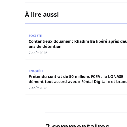
À lire aussi
Contentieux douanier : Khadim Ba libéré après 
SOCIÉTÉ
Contentieux douanier : Khadim Ba libéré après de
ans de détention
7 août 2026
Prétendu contrat de 50 millions FCFA : la LONAS
ENQUÊTE
Prétendu contrat de 50 millions FCFA : la LONASE
dément tout accord avec « Fénial Digital » et brand
la menace de poursuites
7 août 2026
2 commentaires