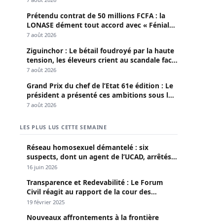
Prétendu contrat de 50 millions FCFA : la
LONASE dément tout accord avec « Fénial
Digital » et brandit la menace de poursuites
7 août 2026
Ziguinchor : Le bétail foudroyé par la haute
tension, les éleveurs crient au scandale face
à la Senelec
7 août 2026
Grand Prix du chef de l’Etat 61e édition : Le
président a présenté ces ambitions sous le
thème du fair-play
7 août 2026
LES PLUS LUS CETTE SEMAINE
Réseau homosexuel démantelé : six
suspects, dont un agent de l’UCAD, arrêtés à
Keur Massar ; l’un avoue avoir propagé le
16 juin 2026
VIH depuis 2018
Transparence et Redevabilité : Le Forum
Civil réagit au rapport de la cour des
comptes
19 février 2025
Nouveaux affrontements à la frontière