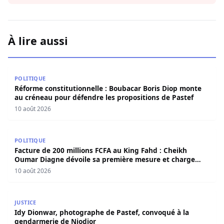
À lire aussi
Réforme constitutionnelle : Boubacar Boris Diop monte a
POLITIQUE
Réforme constitutionnelle : Boubacar Boris Diop monte
au créneau pour défendre les propositions de Pastef
10 août 2026
Facture de 200 millions FCFA au King Fahd : Cheikh Ouma
POLITIQUE
Facture de 200 millions FCFA au King Fahd : Cheikh
Oumar Diagne dévoile sa première mesure et charge
Diomaye et Cie
10 août 2026
Idy Dionwar, photographe de Pastef, convoqué à la gend
JUSTICE
Idy Dionwar, photographe de Pastef, convoqué à la
gendarmerie de Niodior