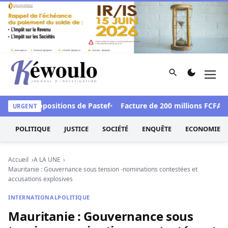
Aller au contenu
Rechercher
Men
Kéwoulo, le premier site d'information et d'investigation d
 les propositions de Pastef
Facture de 200 millions FCFA au K
URGENT
POLITIQUE
JUSTICE
SOCIÉTÉ
ENQUÊTE
ECONOMIE
Accueil
A LA UNE
Mauritanie : Gouvernance sous tension -nominations contestées et
accusations explosives
INTERNATIONAL
POLITIQUE
Mauritanie : Gouvernance sous