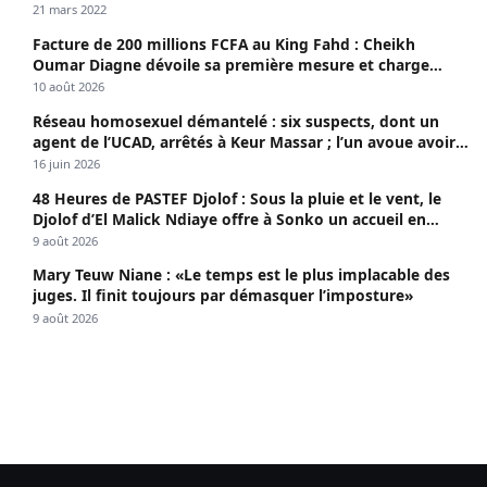
21 mars 2022
Facture de 200 millions FCFA au King Fahd : Cheikh
Oumar Diagne dévoile sa première mesure et charge
Diomaye et Cie
10 août 2026
Réseau homosexuel démantelé : six suspects, dont un
agent de l’UCAD, arrêtés à Keur Massar ; l’un avoue avoir
propagé le VIH depuis 2018
16 juin 2026
48 Heures de PASTEF Djolof : Sous la pluie et le vent, le
Djolof d’El Malick Ndiaye offre à Sonko un accueil en
apothéose
9 août 2026
Mary Teuw Niane : «Le temps est le plus implacable des
juges. Il finit toujours par démasquer l’imposture»
9 août 2026