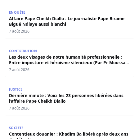
Affaire Pape Cheikh Diallo : Le journaliste Pape Birame B
ENQUÊTE
Affaire Pape Cheikh Diallo : Le journaliste Pape Birame
Bigué Ndiaye aussi blanchi
7 août 2026
Les deux visages de notre humanité professionnelle : Ent
CONTRIBUTION
Les deux visages de notre humanité professionnelle :
Entre imposture et héroïsme silencieux (Par Pr Moussa
Seydi)
7 août 2026
Dernière minute : Voici les 23 personnes libérées dans l’a
JUSTICE
Dernière minute : Voici les 23 personnes libérées dans
l’affaire Pape Cheikh Diallo
7 août 2026
Contentieux douanier : Khadim Ba libéré après deux ans 
SOCIÉTÉ
Contentieux douanier : Khadim Ba libéré après deux ans