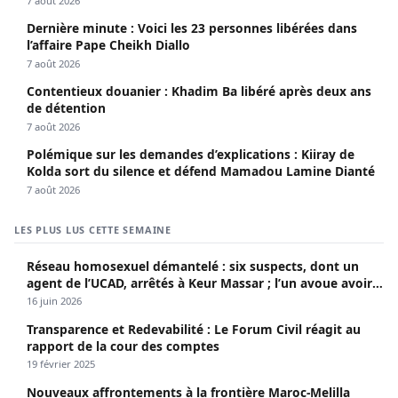
7 août 2026
Dernière minute : Voici les 23 personnes libérées dans
l’affaire Pape Cheikh Diallo
7 août 2026
Contentieux douanier : Khadim Ba libéré après deux ans
de détention
7 août 2026
Polémique sur les demandes d’explications : Kiiray de
Kolda sort du silence et défend Mamadou Lamine Dianté
7 août 2026
LES PLUS LUS CETTE SEMAINE
Réseau homosexuel démantelé : six suspects, dont un
agent de l’UCAD, arrêtés à Keur Massar ; l’un avoue avoir
propagé le VIH depuis 2018
16 juin 2026
Transparence et Redevabilité : Le Forum Civil réagit au
rapport de la cour des comptes
19 février 2025
Nouveaux affrontements à la frontière Maroc-Melilla