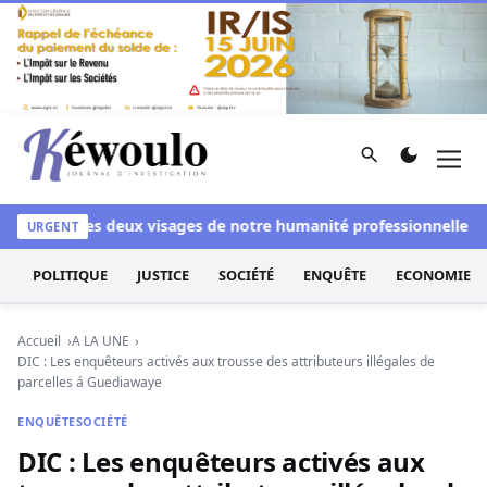
Aller au contenu
Rechercher
Men
Kéwoulo, le premier site d'information et d'investigation d
nchi
Les deux visages de notre humanité professionnelle : Entr
URGENT
POLITIQUE
JUSTICE
SOCIÉTÉ
ENQUÊTE
ECONOMIE
Accueil
A LA UNE
DIC : Les enquêteurs activés aux trousse des attributeurs illégales de
parcelles á Guediawaye
ENQUÊTE
SOCIÉTÉ
DIC : Les enquêteurs activés aux