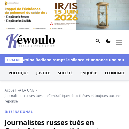
Aller au contenu
Rechercher
Men
Kéwoulo, le premier site d'information et d'investigation d
gal : Amina Badiane rompt le silence et annonce une mue histo
URGENT
POLITIQUE
JUSTICE
SOCIÉTÉ
ENQUÊTE
ECONOMIE
Accueil
A LA UNE
Journalistes russes tués en Centrafrique: deux thèses et toujours aucune
réponse
INTERNATIONAL
Journalistes russes tués en