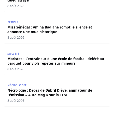
Guédiawaye
8 août 2026
Miss Sénégal : Amina Badiane rompt le silence et annon
PEOPLE
Miss Sénégal : Amina Badiane rompt le silence et
annonce une mue historique
8 août 2026
Maristes : L’entraîneur d’une école de football déféré au
SOCIÉTÉ
Maristes : L’entraîneur d’une école de football déféré au
parquet pour viols répétés sur mineurs
8 août 2026
Nécrologie : Décès de Djibril Dièye, animateur de l’émiss
NÉCROLOGIE
Nécrologie : Décès de Djibril Dièye, animateur de
l’émission « Auto Mag » sur la TFM
8 août 2026