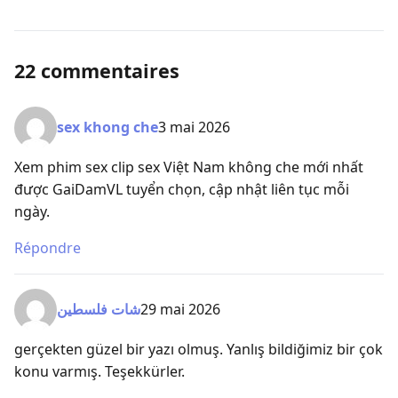
22 commentaires
sex khong che
3 mai 2026
Xem phim sex clip sex Việt Nam không che mới nhất
được GaiDamVL tuyển chọn, cập nhật liên tục mỗi
ngày.
Répondre
شات فلسطين
29 mai 2026
gerçekten güzel bir yazı olmuş. Yanlış bildiğimiz bir çok
konu varmış. Teşekkürler.