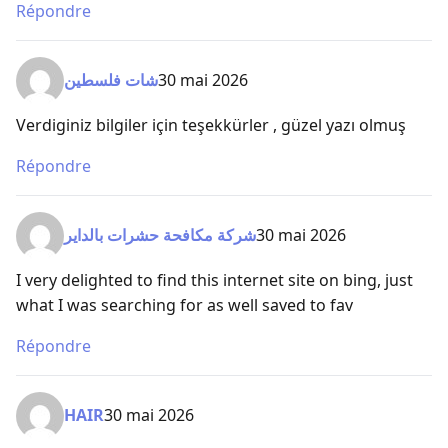
Répondre
شات فلسطين
30 mai 2026
Verdiginiz bilgiler için teşekkürler , güzel yazı olmuş
Répondre
شركة مكافحة حشرات بالداير
30 mai 2026
I very delighted to find this internet site on bing, just
what I was searching for as well saved to fav
Répondre
HAIR
30 mai 2026