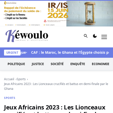
Aller au contenu
Rechercher
Men
Kéwoulo, le premier site d'information et d'investigation d
e historique
CAF : le Maroc, le Ghana et l’Égypte choisis pour 
URGENT
POLITIQUE
JUSTICE
SOCIÉTÉ
ENQUÊTE
ECONOMIE
Accueil
Sports
Jeux Africains 2023 : Les Lionceaux crucifiés et battus en demi-finale par le
Ghana
SPORTS
Jeux Africains 2023 : Les Lionceaux