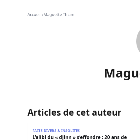
Accueil
Maguette Thiam
Magu
Articles de cet auteur
L’alibi du « djinn » s’effondre : 20 ans de récl
FAITS DIVERS & INSOLITES
L’alibi du « djinn » s’effondre : 20 ans de