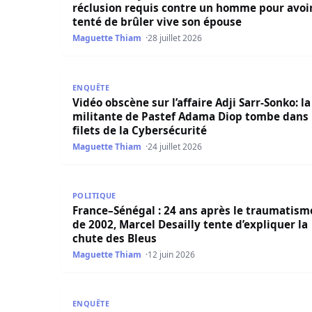
réclusion requis contre un homme pour avoi
tenté de brûler vive son épouse
Maguette Thiam
28 juillet 2026
Vidéo obscène sur l’affaire Adji Sarr-Sonko: la 
ENQUÊTE
Vidéo obscène sur l’affaire Adji Sarr-Sonko: la
militante de Pastef Adama Diop tombe dans 
filets de la Cybersécurité
Maguette Thiam
24 juillet 2026
France–Sénégal : 24 ans après le traumatisme de
POLITIQUE
France–Sénégal : 24 ans après le traumatism
de 2002, Marcel Desailly tente d’expliquer la
chute des Bleus
Maguette Thiam
12 juin 2026
Alerte: Au Sénégal, la France tente d’afficher u
ENQUÊTE