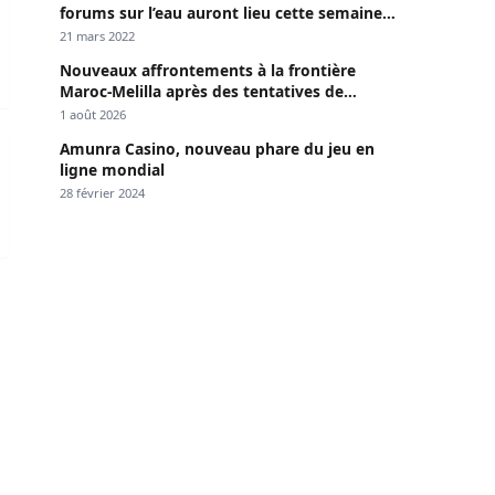
forums sur l’eau auront lieu cette semaine à
Dakar »
21 mars 2022
Nouveaux affrontements à la frontière
Maroc-Melilla après des tentatives de
passage
1 août 2026
ss refuse de se présenter au tribunal
Amunra Casino, nouveau phare du jeu en
ligne mondial
28 février 2024