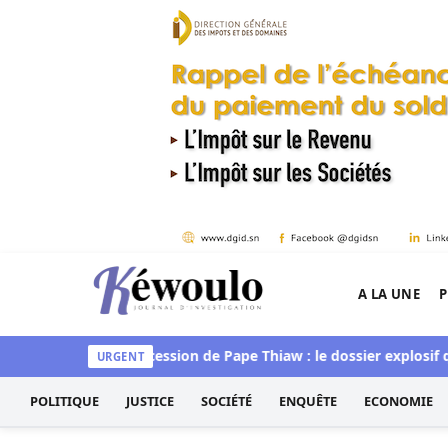
Aller au contenu
A LA UNE
P
Kéwoulo, le premier site d'information et d'inves
convaincue »
Succession de Pape Thiaw : le dossier explosif qui
URGENT
POLITIQUE
JUSTICE
SOCIÉTÉ
ENQUÊTE
ECONOMIE