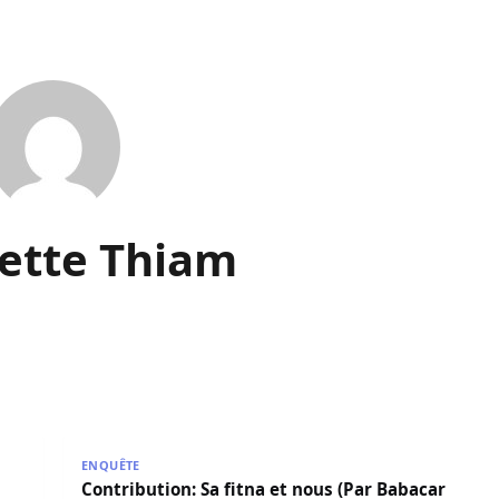
ette Thiam
usion requis contre un homme pour avoir tenté de brûler vive
Contribution: Sa fitna et nous (Par Babacar DIAGNE,
ENQUÊTE
Contribution: Sa fitna et nous (Par Babacar