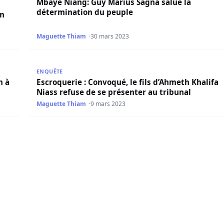
Mbaye Niang: Guy Marius Sagna salue la
détermination du peuple
un
Maguette Thiam
30 mars 2023
 un an de la présidentielle
Escroquerie : Convoqué, le fils d’Ahmeth Khalifa Nia
ENQUÊTE
n à
Escroquerie : Convoqué, le fils d’Ahmeth Khalifa
Niass refuse de se présenter au tribunal
Maguette Thiam
9 mars 2023