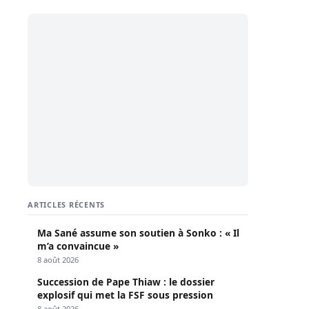
ARTICLES RÉCENTS
Ma Sané assume son soutien à Sonko : « Il
m’a convaincue »
8 août 2026
 son épouse
 ancien DG de la RTS)
Succession de Pape Thiaw : le dossier
explosif qui met la FSF sous pression
8 août 2026