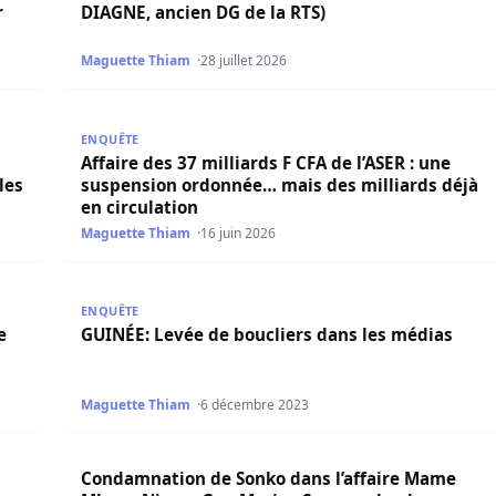
r
DIAGNE, ancien DG de la RTS)
Maguette Thiam
28 juillet 2026
militante de Pastef Adama Diop tombe dans les filets de la C
Affaire des 37 milliards F CFA de l’ASER : une suspe
ENQUÊTE
Affaire des 37 milliards F CFA de l’ASER : une
les
suspension ordonnée… mais des milliards déjà
en circulation
Maguette Thiam
16 juin 2026
 2002, Marcel Desailly tente d’expliquer la chute des Bleus
GUINÉE: Levée de boucliers dans les médias
ENQUÊTE
e
GUINÉE: Levée de boucliers dans les médias
Maguette Thiam
6 décembre 2023
ne nouvelle « neutralité » en dépêchant à un émissaire à Son
Condamnation de Sonko dans l’affaire Mame Mbaye 
Condamnation de Sonko dans l’affaire Mame