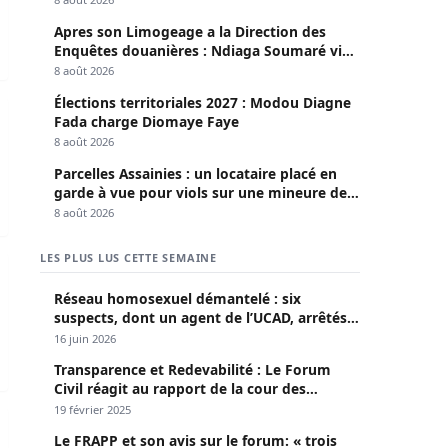
Apres son Limogeage a la Direction des
Enquêtes douanières : Ndiaga Soumaré vide
son sac
8 août 2026
Élections territoriales 2027 : Modou Diagne
ybersécurité
nsion ordonnée… mais des milliards déjà en circulation
Fada charge Diomaye Faye
8 août 2026
Parcelles Assainies : un locataire placé en
garde à vue pour viols sur une mineure de
13 ans
8 août 2026
LES PLUS LUS CETTE SEMAINE
Réseau homosexuel démantelé : six
suspects, dont un agent de l’UCAD, arrêtés à
Keur Massar ; l’un avoue avoir propagé le
16 juin 2026
VIH depuis 2018
Transparence et Redevabilité : Le Forum
Civil réagit au rapport de la cour des
comptes
19 février 2025
ko
Niang: Guy Marius Sagna salue la détermination du peupl
Le FRAPP et son avis sur le forum: « trois